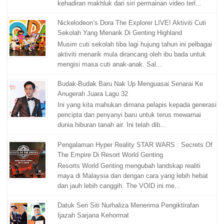
kehadiran makhluk dari siri permainan video terl...
Nickelodeon’s Dora The Explorer LIVE! Aktiviti Cuti
Sekolah Yang Menarik Di Genting Highland
Musim cuti sekolah tiba lagi hujung tahun ini pelbagai
aktiviti menarik mula dirancang oleh ibu bada untuk
mengisi masa cuti anak-anak. Sal...
Budak-Budak Baru Nak Up Menguasai Senarai Ke
Anugerah Juara Lagu 32
Ini yang kita mahukan dimana pelapis kepada generasi
pencipta dan penyanyi baru untuk terus mewarnai
dunia hiburan tanah air. Ini telah dib...
Pengalaman Hyper Reality STAR WARS : Secrets Of
The Empire Di Resort World Genting
Resorts World Genting mengubah landskap realiti
maya di Malaysia dan dengan cara yang lebih hebat
dan jauh lebih canggih. The VOID ini me...
Datuk Seri Siti Nurhaliza Menerima Pengiktirafan
Ijazah Sarjana Kehormat