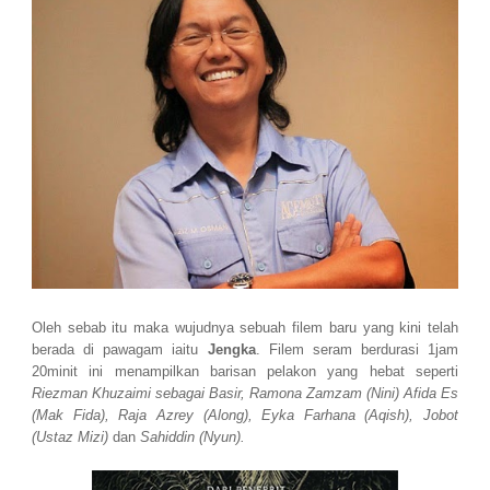
Oleh sebab itu maka wujudnya sebuah filem baru yang kini telah
berada di pawagam iaitu
Jengka
. Filem seram berdurasi 1jam
20minit ini menampilkan barisan pelakon yang hebat seperti
Riezman Khuzaimi sebagai Basir, Ramona Zamzam (Nini) Afida Es
(Mak Fida), Raja Azrey (Along), Eyka Farhana (Aqish), Jobot
(Ustaz Mizi)
dan
Sahiddin (Nyun).