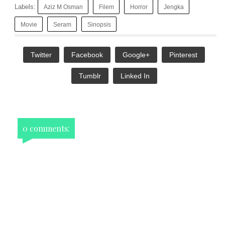
Labels:
Aziz M Osman
Filem
Horror
Jengka
Movie
Seram
Sinopsis
Twitter
Facebook
Google+
Pinterest
Tumblr
Linked In
0 comments: