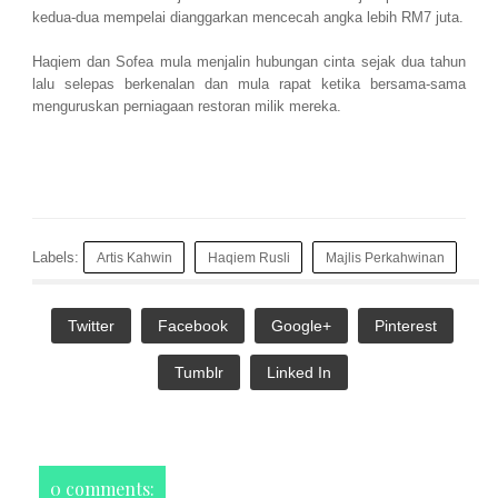
kedua-dua mempelai dianggarkan mencecah angka lebih RM7 juta.
Haqiem dan Sofea mula menjalin hubungan cinta sejak dua tahun
lalu selepas berkenalan dan mula rapat ketika bersama-sama
menguruskan perniagaan restoran milik mereka.
Labels:
Artis Kahwin
Haqiem Rusli
Majlis Perkahwinan
Twitter
Facebook
Google+
Pinterest
Tumblr
Linked In
0 comments: