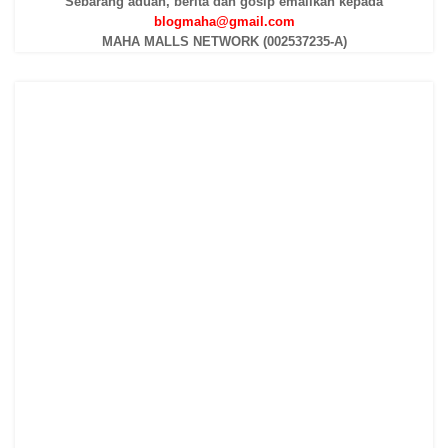
Sebarang aduan, berita dan gosip emailkan kepada
blogmaha@gmail.com
MAHA MALLS NETWORK (002537235-A)