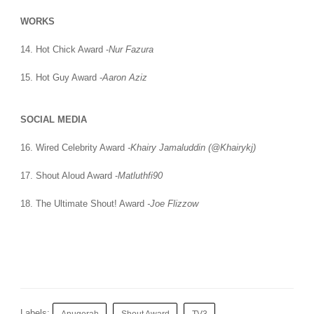
WORKS
14. Hot Chick Award -
Nur Fazura
15. Hot Guy Award -
Aaron Aziz
SOCIAL MEDIA
16. Wired Celebrity Award
-Khairy Jamaluddin (@Khairykj)
17. Shout Aloud Award -
Matluthfi90
18. The Ultimate Shout! Award
-Joe Flizzow
Labels:
Anugerah
Shout Award
TV3