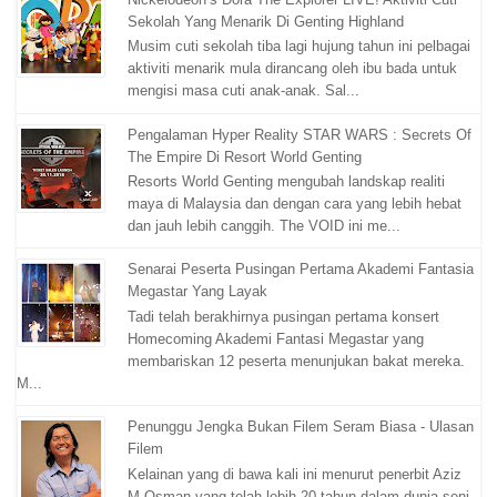
Sekolah Yang Menarik Di Genting Highland
Musim cuti sekolah tiba lagi hujung tahun ini pelbagai
aktiviti menarik mula dirancang oleh ibu bada untuk
mengisi masa cuti anak-anak. Sal...
Pengalaman Hyper Reality STAR WARS : Secrets Of
The Empire Di Resort World Genting
Resorts World Genting mengubah landskap realiti
maya di Malaysia dan dengan cara yang lebih hebat
dan jauh lebih canggih. The VOID ini me...
Senarai Peserta Pusingan Pertama Akademi Fantasia
Megastar Yang Layak
Tadi telah berakhirnya pusingan pertama konsert
Homecoming Akademi Fantasi Megastar yang
membariskan 12 peserta menunjukan bakat mereka.
M...
Penunggu Jengka Bukan Filem Seram Biasa - Ulasan
Filem
Kelainan yang di bawa kali ini menurut penerbit Aziz
M.Osman yang telah lebih 20 tahun dalam dunia seni