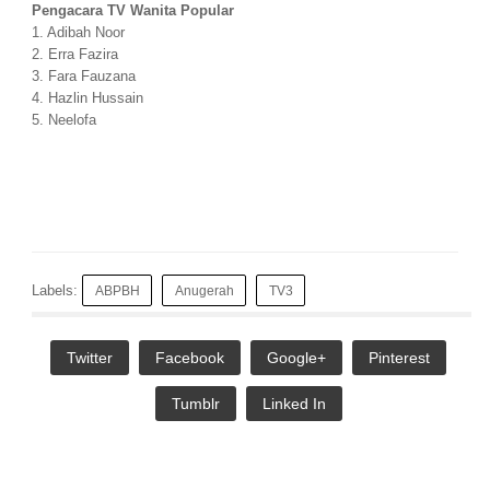
Pengacara TV Wanita Popular
1. Adibah Noor
2. Erra Fazira
3. Fara Fauzana
4. Hazlin Hussain
5. Neelofa
Labels:
ABPBH
Anugerah
TV3
Twitter
Facebook
Google+
Pinterest
Tumblr
Linked In