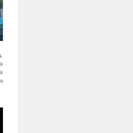
s
.
uk
ak
da