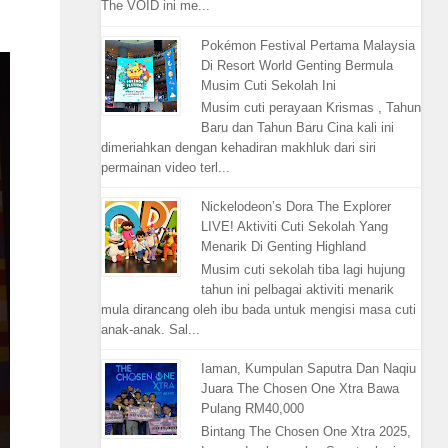
The VOID ini me...
Pokémon Festival Pertama Malaysia
Di Resort World Genting Bermula
Musim Cuti Sekolah Ini
Musim cuti perayaan Krismas , Tahun
Baru dan Tahun Baru Cina kali ini
dimeriahkan dengan kehadiran makhluk dari siri
permainan video terl...
Nickelodeon’s Dora The Explorer
LIVE! Aktiviti Cuti Sekolah Yang
Menarik Di Genting Highland
Musim cuti sekolah tiba lagi hujung
tahun ini pelbagai aktiviti menarik
mula dirancang oleh ibu bada untuk mengisi masa cuti
anak-anak. Sal...
Iaman, Kumpulan Saputra Dan Naqiu
Juara The Chosen One Xtra Bawa
Pulang RM40,000
Bintang The Chosen One Xtra 2025,