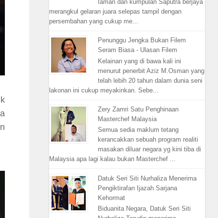
Iaman dan kumpulan Saputra berjaya
merangkul gelaran juara selepas tampil dengan
persembahan yang cukup me...
Penunggu Jengka Bukan Filem
Seram Biasa - Ulasan Filem
Kelainan yang di bawa kali ini
menurut penerbit Aziz M.Osman yang
telah lebih 20 tahun dalam dunia seni
lakonan ini cukup meyakinkan. Sebe...
k
Zery Zamri Satu Penghinaan
na
Masterchef Malaysia
an
Semua sedia maklum tetang
kerancakkan sebuah program realiti
masakan diluar negara yg kini tiba di
Malaysia apa lagi kalau bukan Masterchef ...
Datuk Seri Siti Nurhaliza Menerima
Pengiktirafan Ijazah Sarjana
Kehormat
Biduanita Negara, Datuk Seri Siti