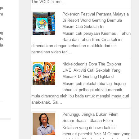
The VOID ini me...
ga
Pokémon Festival Pertama Malaysia
am
Di Resort World Genting Bermula
Musim Cuti Sekolah Ini
ng
Musim cuti perayaan Krismas , Tahun
is
Baru dan Tahun Baru Cina kali ini
da
dimeriahkan dengan kehadiran makhluk dari siri
permainan video terl...
Nickelodeon’s Dora The Explorer
LIVE! Aktiviti Cuti Sekolah Yang
Menarik Di Genting Highland
Musim cuti sekolah tiba lagi hujung
tahun ini pelbagai aktiviti menarik
mula dirancang oleh ibu bada untuk mengisi masa cuti
anak-anak. Sal...
Penunggu Jengka Bukan Filem
Seram Biasa - Ulasan Filem
Kelainan yang di bawa kali ini
menurut penerbit Aziz M.Osman yang