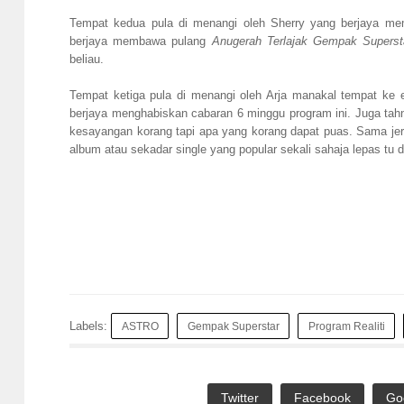
Tempat kedua pula di menangi oleh Sherry yang berjaya me
berjaya membawa pulang
Anugerah Terlajak Gempak Supers
beliau.
Tempat ketiga pula di menangi oleh Arja manakal tempat ke
berjaya menghabiskan cabaran 6 minggu program ini. Juga tah
kesayangan korang tapi apa yang korang dapat puas. Sama jer
album atau sekadar single yang popular sekali sahaja lepas tu
Labels:
ASTRO
Gempak Superstar
Program Realiti
Twitter
Facebook
Go