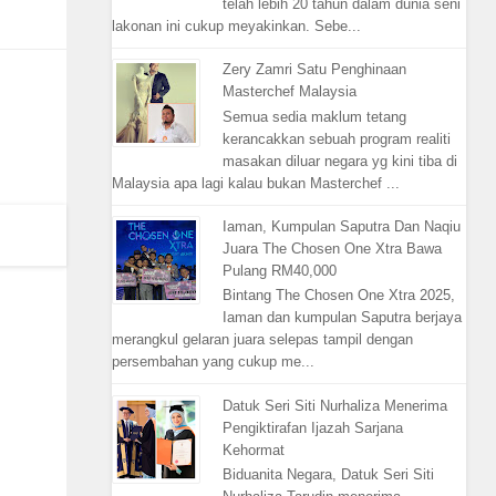
telah lebih 20 tahun dalam dunia seni
lakonan ini cukup meyakinkan. Sebe...
Zery Zamri Satu Penghinaan
Masterchef Malaysia
Semua sedia maklum tetang
kerancakkan sebuah program realiti
masakan diluar negara yg kini tiba di
Malaysia apa lagi kalau bukan Masterchef ...
Iaman, Kumpulan Saputra Dan Naqiu
Juara The Chosen One Xtra Bawa
Pulang RM40,000
Bintang The Chosen One Xtra 2025,
Iaman dan kumpulan Saputra berjaya
merangkul gelaran juara selepas tampil dengan
persembahan yang cukup me...
Datuk Seri Siti Nurhaliza Menerima
Pengiktirafan Ijazah Sarjana
Kehormat
Biduanita Negara, Datuk Seri Siti