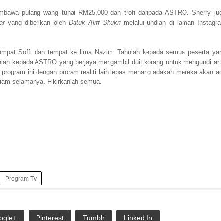
mbawa pulang wang tunai RM25,000 dan trofi daripada ASTRO. Sherry ju
tar
yang diberikan oleh
Datuk Aliff Shukri
melalui undian di laman Instagr
 empat Soffi dan tempat ke lima Nazim. Tahniah kepada semua peserta ya
niah kepada ASTRO yang berjaya mengambil duit korang untuk mengundi art
 program ini dengan proram realiti lain lepas menang adakah mereka akan a
 diam selamanya. Fikirkanlah semua.
Program Tv
ogle+
Pinterest
Tumblr
Linked In