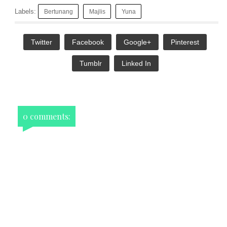
Labels:
Bertunang
Majlis
Yuna
Twitter
Facebook
Google+
Pinterest
Tumblr
Linked In
0 comments: