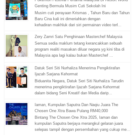
Genting Bermula Musim Cuti Sekolah Ini
Musim cuti perayaan Krismas , Tahun Baru dan Tahun
Baru Cina kali ini dimeriahkan dengan
kehadiran makhluk dari siri permainan video terl...
Zery Zamri Satu Penghinaan Masterchef Malaysia
Semua sedia maklum tetang kerancakkan sebuah
program realiti masakan diluar negara yg kini tiba di
Malaysia apa lagi kalau bukan Masterchef ...
Datuk Seri Siti Nurhaliza Menerima Pengiktirafan
Ijazah Sarjana Kehormat
Biduanita Negara, Datuk Seri Siti Nurhaliza Tarudin
menerima pengiktirafan Ijazah Sarjana Kehormat
dalam bidang Seni Kreatif dan Media darip...
Iaman, Kumpulan Saputra Dan Naqiu Juara The
Chosen One Xtra Bawa Pulang RM40,000
Bintang The Chosen One Xtra 2025, Iaman dan
kumpulan Saputra berjaya merangkul gelaran juara
selepas tampil dengan persembahan yang cukup me...