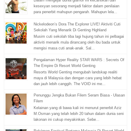
Dalam mengejar dunia glamor ini kecantikan dan
kesexyan sesorang menjadi faktor dalam penilaian
para penerbit mahupun pengarah. Mahupun lela...
Nickelodeon’s Dora The Explorer LIVE! Aktiviti Cuti
Sekolah Yang Menarik Di Genting Highland
Musim cuti sekolah tiba lagi hujung tahun ini pelbagai
aktiviti menarik mula dirancang oleh ibu bada untuk
mengisi masa cuti anak-anak. Sal...
Pengalaman Hyper Reality STAR WARS : Secrets Of
The Empire Di Resort World Genting
Resorts World Genting mengubah landskap realiti
maya di Malaysia dan dengan cara yang lebih hebat
dan jauh lebih canggih. The VOID ini me...
Penunggu Jengka Bukan Filem Seram Biasa - Ulasan
Filem
Kelainan yang di bawa kali ini menurut penerbit Aziz
M.Osman yang telah lebih 20 tahun dalam dunia seni
lakonan ini cukup meyakinkan. Sebe...
Pokémon Festival Pertama Malaysia Di Resort World