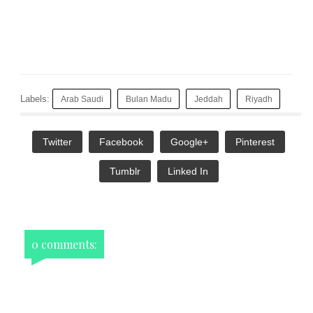
Labels:
Arab Saudi
Bulan Madu
Jeddah
Riyadh
Twitter
Facebook
Google+
Pinterest
Tumblr
Linked In
0 comments: