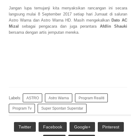
Jangan lupa temujanji kita menyaksikan rancangan ini secara
langsung mulai 8 September 2017 setiap hari Jumaat di saluran
Astro Warna dan Astro Warna HD. Masih mengekalkan
Dato AC
Mizal
sebagai pengacara dan juga perantara
Afdlin Shauki
bersama dengan artis jemputan mereka.
Labels:
ASTRO
Astro Warna
Program Realiti
Program Tv
Super Spontan Superstar
Twitter
Facebook
Google+
Pinterest