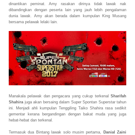
dinantikan peminat. Amy rasakan dirinya tidak lawak nak
dibandingkan dengan peserta lain yang jauh lebih pengalaman
dunia lawak. Amy akan berada dalam kumpulan King Musang
bersama pelawak lelaki lain.
Manakala pelawak dan pengacara yang cukup terkenal
Sharifah
Shahira
juga akan bersaing dalam Super Spontan Superstar tahun
ini. Menjadi ahli kumpulan Tenggiling Taiko Shahira rasa sedikit
gementar kerana bergandingan dengan bakat muda yang juga
hebat-hebat dan terkenal.
Termasuk dua Bintang lawak solo musim pertama,
Danial Zaini