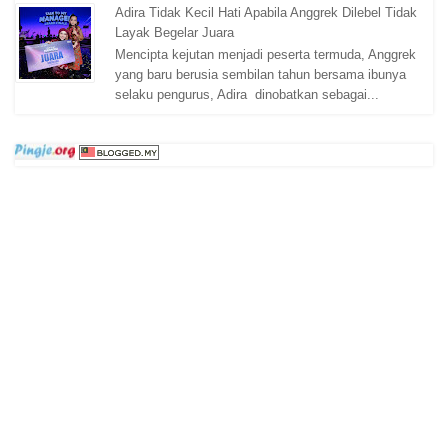
Adira Tidak Kecil Hati Apabila Anggrek Dilebel Tidak
Layak Begelar Juara
Mencipta kejutan menjadi peserta termuda, Anggrek
yang baru berusia sembilan tahun bersama ibunya
selaku pengurus, Adira dinobatkan sebagai...