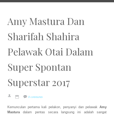
Amy Mastura Dan
Sharifah Shahira
Pelawak Otai Dalam
Super Spontan
Superstar 2017
0 comments
Kemunculan pertama kali pelakon, penyanyi dan pelawak
Amy
Mastura
dalam pentas secara langsung ini adalah sangat