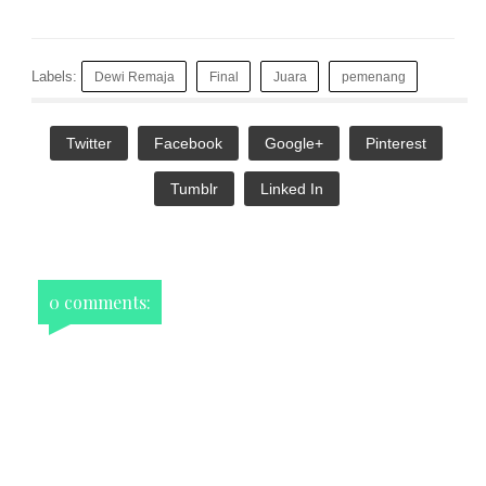
Labels:
Dewi Remaja
Final
Juara
pemenang
Twitter
Facebook
Google+
Pinterest
Tumblr
Linked In
0 comments: