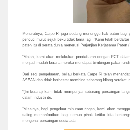
Menurutnya, Carpe Ri juga sedang menunggu hak paten bagi p
pencuci mulut sejuk beku tidak lama lagi. "Kami telah berdaft
paten itu di serata dunia menerusi Perjanjian Kerjasama Paten 
“Malah, kami akan melakukan pendaftaran dengan PCT dalam t
menjadi mudah kerana mereka mendapat bimbingan pakar rundi
Dari segi pengeluaran, beliau berkata Carpe Ri telah menanda
ASEAN dan tidak berhasrat membina sebarang kilang setakat in
“(Ini kerana) kami tidak mempunyai sebarang persaingan la
dalam industri itu.
“Misalnya, bagi pengeluar minuman ringan, kami akan menggun
saling memanfaatkan bagi semua pihak ketika kita berkongsi
mengenai persaingan sedia ada.