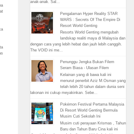
anak-anak. Sal...
na
at
Pengalaman Hyper Reality STAR
WARS : Secrets Of The Empire Di
Resort World Genting
ka
Resorts World Genting mengubah
landskap realiti maya di Malaysia dan
dengan cara yang lebih hebat dan jauh lebih canggih.
ta
The VOID ini me...
as
Penunggu Jengka Bukan Filem
Seram Biasa - Ulasan Filem
Kelainan yang di bawa kali ini
menurut penerbit Aziz M.Osman yang
telah lebih 20 tahun dalam dunia seni
lakonan ini cukup meyakinkan. Sebe...
Pokémon Festival Pertama Malaysia
Di Resort World Genting Bermula
Musim Cuti Sekolah Ini
Musim cuti perayaan Krismas , Tahun
Baru dan Tahun Baru Cina kali ini