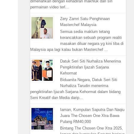
dimeriahkan dengan kehadiran makhluk dari siri
permainan video terl...
Zery Zamri Satu Penghinaan
Masterchef Malaysia
Semua sedia maklum tetang
kerancakkan sebuah program realiti
masakan diluar negara yg kini tiba di
Malaysia apa lagi kalau bukan Masterchef ...
Datuk Seri Siti Nurhaliza Menerima
Pengiktirafan Ijazah Sarjana
Kehormat
Biduanita Negara, Datuk Seri Siti
Nurhaliza Tarudin menerima
pengiktirafan Ijazah Sarjana Kehormat dalam bidang
Seni Kreatif dan Media darip...
Iaman, Kumpulan Saputra Dan Naqiu
Juara The Chosen One Xtra Bawa
Pulang RM40,000
Bintang The Chosen One Xtra 2025,