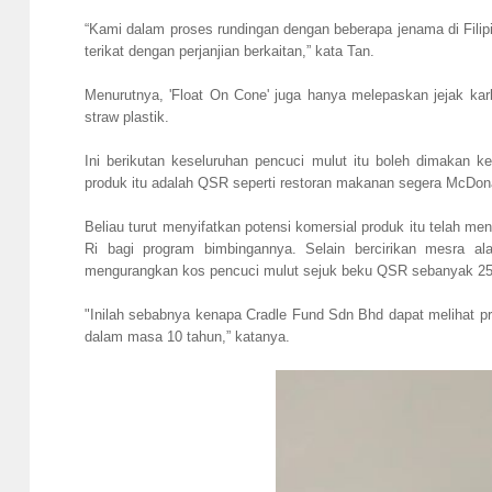
“Kami dalam proses rundingan dengan beberapa jenama di Filipi
terikat dengan perjanjian berkaitan,” kata Tan.
Menurutnya, 'Float On Cone' juga hanya melepaskan jejak k
straw plastik.
Ini berikutan keseluruhan pencuci mulut itu boleh dimakan k
produk itu adalah QSR seperti restoran makanan segera McDona
Beliau turut menyifatkan potensi komersial produk itu telah m
Ri bagi program bimbingannya. Selain bercirikan mesra a
mengurangkan kos pencuci mulut sejuk beku QSR sebanyak 25-
"Inilah sebabnya kenapa Cradle Fund Sdn Bhd dapat melihat pr
dalam masa 10 tahun,” katanya.