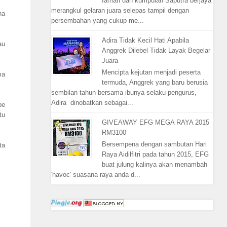
Iaman dan kumpulan Saputra berjaya
merangkul gelaran juara selepas tampil dengan
na
persembahan yang cukup me...
Adira Tidak Kecil Hati Apabila
au
Anggrek Dilebel Tidak Layak Begelar
Juara
Mencipta kejutan menjadi peserta
ma
termuda, Anggrek yang baru berusia
sembilan tahun bersama ibunya selaku pengurus,
Adira dinobatkan sebagai...
pe
tu
GIVEAWAY EFG MEGA RAYA 2015
RM3100
Bersempena dengan sambutan Hari
ta
Raya Aidilfitri pada tahun 2015, EFG
buat julung kalinya akan menambah
'havoc' suasana raya anda d...