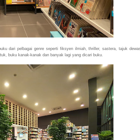
dari pelbagai genre seperti fiksyen ilmiah, thriller, sastera, tajuk dewa
uk, buku kanak-kanak dan banyak lagi yang dicari buku.