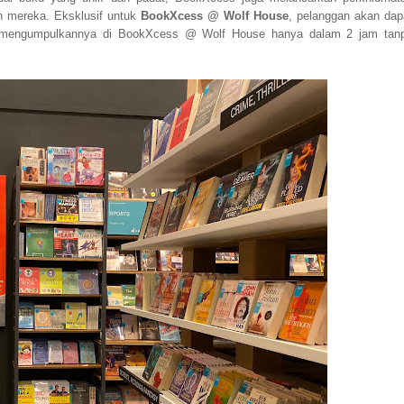
n mereka. Eksklusif untuk
BookXcess @ Wolf House
, pelanggan akan dap
n mengumpulkannya di BookXcess @ Wolf House hanya dalam 2 jam tan