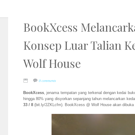
BookXcess Melancar
Konsep Luar Talian K
Wolf House
0 comments
BookXcess
, jenama tempatan yang terkenal dengan kedai bu
hingga 80% yang disyorkan sepanjang tahun melancarkan kedai 
33 / 8
(bit.ly/2ZKLcfm). BookXcess @ Wolf House akan dibuka d