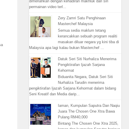
dimeriahkan dengan kehadiran makhluk dari siri
permainan video terl...
Zery Zamri Satu Penghinaan
Masterchef Malaysia
Semua sedia maklum tetang
kerancakkan sebuah program realiti
masakan diluar negara yg kini tiba di
sa
Malaysia apa lagi kalau bukan Masterchef ...
Datuk Seri Siti Nurhaliza Menerima
Pengiktirafan Ijazah Sarjana
Kehormat
Biduanita Negara, Datuk Seri Siti
Nurhaliza Tarudin menerima
pengiktirafan Ijazah Sarjana Kehormat dalam bidang
Seni Kreatif dan Media darip...
Iaman, Kumpulan Saputra Dan Naqiu
Juara The Chosen One Xtra Bawa
Pulang RM40,000
Bintang The Chosen One Xtra 2025,