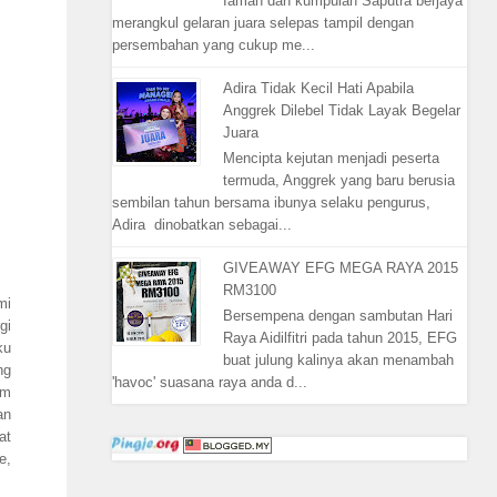
Iaman dan kumpulan Saputra berjaya
merangkul gelaran juara selepas tampil dengan
persembahan yang cukup me...
Adira Tidak Kecil Hati Apabila
Anggrek Dilebel Tidak Layak Begelar
Juara
Mencipta kejutan menjadi peserta
termuda, Anggrek yang baru berusia
sembilan tahun bersama ibunya selaku pengurus,
Adira dinobatkan sebagai...
GIVEAWAY EFG MEGA RAYA 2015
RM3100
mi
Bersempena dengan sambutan Hari
gi
Raya Aidilfitri pada tahun 2015, EFG
ku
buat julung kalinya akan menambah
ng
'havoc' suasana raya anda d...
am
an
at
e,