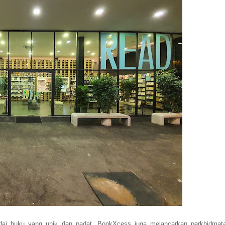
edai buku yang unik dan padat, BookXcess juga melancarkan perkhidmat