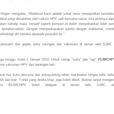
 Hogan mengulas, “
Matlamat kami adalah untuk terus mewujudkan kesedar
ritikal yang dimainkan oleh vaksin HPV, jadi bersama-sama, kita akhirnya dap
lam sekelip mata, inisiatif seperti kempen ini boleh menyebabkan lebih ram
ama bertahun-tahun. Dengan memperkasakan wanita dengan maklumat, mere
indungi diri mereka daripada penyakit itu.
”
penyakit dan gejala serta saringan dan vaksinasi di laman web SJMC 
tiga minggu mulai 1 Januari 2022. Untuk setiap "suka" dan "tag"
#SJMCHP
uma vaksinasi HPV dan barangan lain.
ar rias kuku percuma dan anting-anting reben teal buatan tangan edisi terh
 dan teal. T-shirt yang direka khas juga boleh dibeli. Butiran lanjut mengen
rviks #SJMCHPV boleh didapati di laman web SJMC d