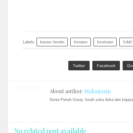
Labels:
Kanser Serviks
Kempen
Kesihatan
SJMC
Twitter
Facebook
Go
About author:
Mahagosip
Dunia Penuh Gosip, kisah suka duka dan kejayaa
No related post available