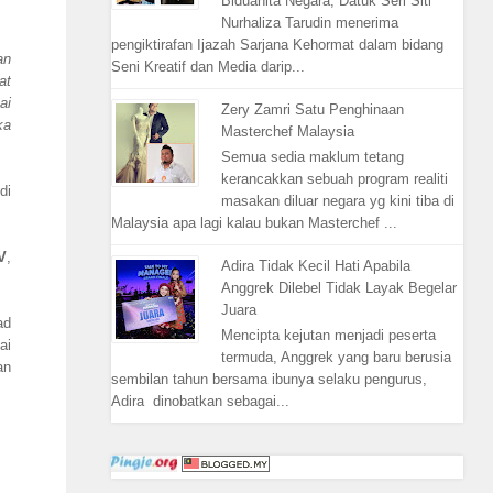
Biduanita Negara, Datuk Seri Siti
Nurhaliza Tarudin menerima
pengiktirafan Ijazah Sarjana Kehormat dalam bidang
an
Seni Kreatif dan Media darip...
at
ai
Zery Zamri Satu Penghinaan
ka
Masterchef Malaysia
Semua sedia maklum tetang
kerancakkan sebuah program realiti
di
masakan diluar negara yg kini tiba di
Malaysia apa lagi kalau bukan Masterchef ...
V
,
Adira Tidak Kecil Hati Apabila
Anggrek Dilebel Tidak Layak Begelar
Juara
ad
Mencipta kejutan menjadi peserta
ai
termuda, Anggrek yang baru berusia
an
sembilan tahun bersama ibunya selaku pengurus,
Adira dinobatkan sebagai...