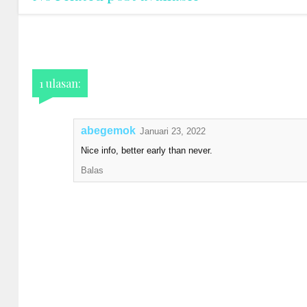
1 ulasan:
abegemok
Januari 23, 2022
Nice info, better early than never.
Balas