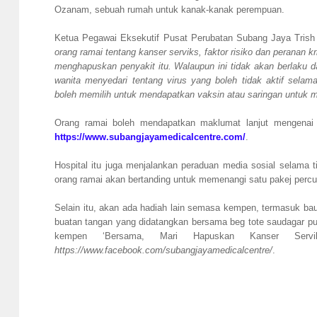
Ozanam, sebuah rumah untuk kanak-kanak perempuan.
Ketua Pegawai Eksekutif Pusat Perubatan Subang Jaya Trish
orang ramai tentang kanser serviks, faktor risiko dan peranan k
menghapuskan penyakit itu. Walaupun ini tidak akan berlaku da
wanita menyedari tentang virus yang boleh tidak aktif sel
boleh memilih untuk mendapatkan vaksin atau saringan untuk mel
Orang ramai boleh mendapatkan maklumat lanjut mengenai 
https://www.subangjayamedicalcentre.com/
.
Hospital itu juga menjalankan peraduan media sosial selama 
orang ramai akan bertanding untuk memenangi satu pakej perc
Selain itu, akan ada hadiah lain semasa kempen, termasuk bauc
buatan tangan yang didatangkan bersama beg tote saudagar putih
kempen ‘Bersama, Mari Hapuskan Kanser Se
https://www.facebook.com/subangjayamedicalcentre/
.