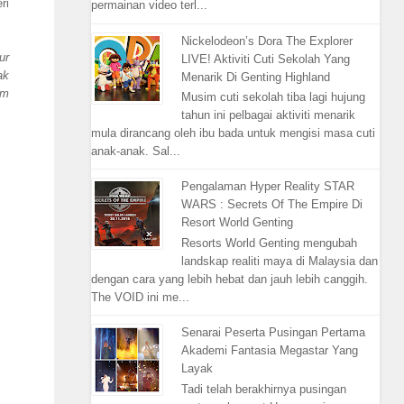
ri
permainan video terl...
Nickelodeon’s Dora The Explorer
ur
LIVE! Aktiviti Cuti Sekolah Yang
ak
Menarik Di Genting Highland
am
Musim cuti sekolah tiba lagi hujung
tahun ini pelbagai aktiviti menarik
mula dirancang oleh ibu bada untuk mengisi masa cuti
anak-anak. Sal...
Pengalaman Hyper Reality STAR
WARS : Secrets Of The Empire Di
Resort World Genting
Resorts World Genting mengubah
landskap realiti maya di Malaysia dan
dengan cara yang lebih hebat dan jauh lebih canggih.
The VOID ini me...
Senarai Peserta Pusingan Pertama
Akademi Fantasia Megastar Yang
Layak
Tadi telah berakhirnya pusingan