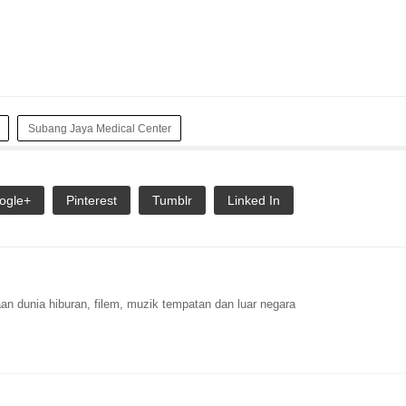
Subang Jaya Medical Center
ogle+
Pinterest
Tumblr
Linked In
n dunia hiburan, filem, muzik tempatan dan luar negara