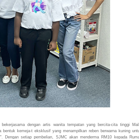
ekerjasama dengan artis wanita tempatan yang bercita-cita tinggi Mal
ka bentuk kemeja-t eksklusif yang menampilkan reben berwarna kuning unt
 ini". Dengan setiap pembelian, SJMC akan menderma RM10 kepada Rum