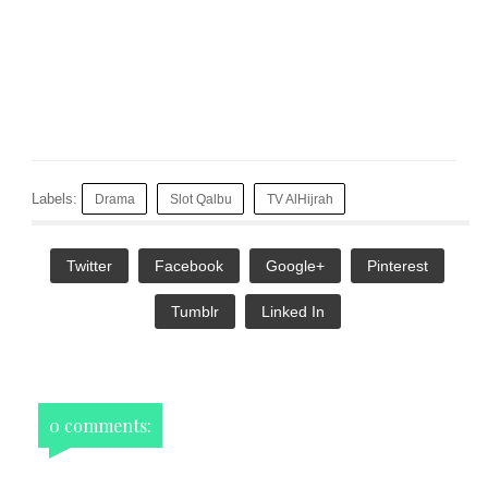
Labels:
Drama
Slot Qalbu
TV AlHijrah
Twitter
Facebook
Google+
Pinterest
Tumblr
Linked In
0 comments: