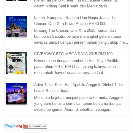
menerima pengiktirafan Ijazah Sarjana Kehormat
dalam bidang Seni Kreatif dan Media darip...
Iaman, Kumpulan Saputra Dan Naqiu Juara The
Chosen One Xtra Bawa Pulang RM40,000
Bintang The Chosen One Xtra 2025, Iaman dan
kumpulan Saputra berjaya merangkul gelaran juara
selepas tampil dengan persembahan yang cukup me...
GIVEAWAY EFG MEGA RAYA 2015 RM3100
Bersempena dengan sambutan Hari Raya Aidilfitri
pada tahun 2015, EFG buat julung kalinya akan
menambah 'havoc' suasana raya anda d...
Adira Tidak Kecil Hati Apabila Anggrek Dilebel Tidak
Layak Begelar Juara
Mencipta kejutan menjadi peserta termuda, Anggrek
yang baru berusia sembilan tahun bersama ibunya
selaku pengurus, Adira dinobatkan sebagai...