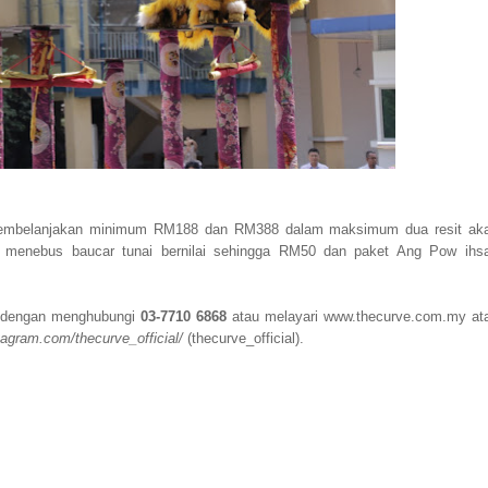
membelanjakan minimum RM188 dan RM388 dalam maksimum dua resit ak
ng menebus baucar tunai bernilai sehingga RM50 dan paket Ang Pow ihs
e dengan menghubungi
03-7710 6868
atau melayari www.thecurve.com.my at
tagram.com/thecurve_official/
(thecurve_official).