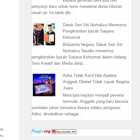
kepada generasi pencipta dan
penyanyi baru untuk terus mewarnai dunia hiburan
tanah air. Ini telah dib...
Datuk Seri Siti Nurhaliza Menerima
Pengiktirafan Ijazah Sarjana
Kehormat
Biduanita Negara, Datuk Seri Siti
Nurhaliza Tarudin menerima
pengiktirafan Ijazah Sarjana Kehormat dalam bidang
Seni Kreatif dan Media darip...
Adira Tidak Kecil Hati Apabila
Anggrek Dilebel Tidak Layak Begelar
Juara
Mencipta kejutan menjadi peserta
termuda, Anggrek yang baru berusia
sembilan tahun bersama ibunya selaku pengurus,
Adira dinobatkan sebagai...
ra
ru