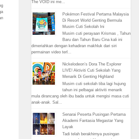
The VOID ini me...
ng
ga
Pokémon Festival Pertama Malaysia
an
Di Resort World Genting Bermula
Musim Cuti Sekolah Ini
Musim cuti perayaan Krismas , Tahun
Baru dan Tahun Baru Cina kali ini
dimeriahkan dengan kehadiran makhluk dari siri
permainan video terl...
Nickelodeon’s Dora The Explorer
LIVE! Aktiviti Cuti Sekolah Yang
Menarik Di Genting Highland
Musim cuti sekolah tiba lagi hujung
tahun ini pelbagai aktiviti menarik
mula dirancang oleh ibu bada untuk mengisi masa cuti
anak-anak. Sal...
Senarai Peserta Pusingan Pertama
Akademi Fantasia Megastar Yang
Layak
Tadi telah berakhirnya pusingan