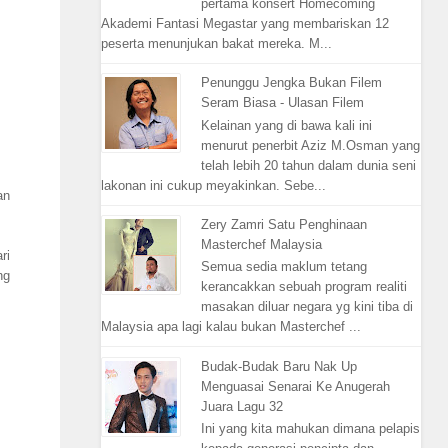
pertama konsert Homecoming
Akademi Fantasi Megastar yang membariskan 12
peserta menunjukan bakat mereka. M...
Penunggu Jengka Bukan Filem
Seram Biasa - Ulasan Filem
Kelainan yang di bawa kali ini
menurut penerbit Aziz M.Osman yang
telah lebih 20 tahun dalam dunia seni
lakonan ini cukup meyakinkan. Sebe...
an
Zery Zamri Satu Penghinaan
Masterchef Malaysia
ri
Semua sedia maklum tetang
ng
kerancakkan sebuah program realiti
masakan diluar negara yg kini tiba di
Malaysia apa lagi kalau bukan Masterchef ...
Budak-Budak Baru Nak Up
Menguasai Senarai Ke Anugerah
Juara Lagu 32
Ini yang kita mahukan dimana pelapis