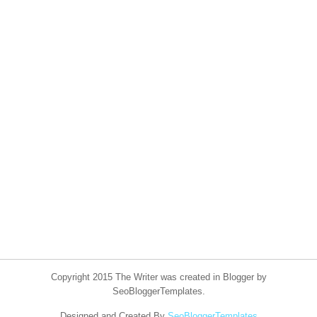
Copyright 2015 The Writer was created in Blogger by
SeoBloggerTemplates.
Designed and Created By
SeoBloggerTemplates