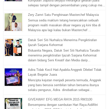
kumpulan Saputra berjaya merangkul gelaran juara
selepas tampil dengan persembahan yang cukup me...
Zery Zamri Satu Penghinaan Masterchef Malaysia
Semua sedia maklum tetang kerancakkan sebuah
program realiti masakan diluar negara yg kini tiba di
Malaysia apa lagi kalau bukan Masterchef ...
Datuk Seri Siti Nurhaliza Menerima Pengiktirafan
Ijazah Sarjana Kehormat
Biduanita Negara, Datuk Seri Siti Nurhaliza Tarudin
menerima pengiktirafan Ijazah Sarjana Kehormat
dalam bidang Seni Kreatif dan Media darip...
Adira Tidak Kecil Hati Apabila Anggrek Dilebel Tidak
Layak Begelar Juara
Mencipta kejutan menjadi peserta termuda, Anggrek
yang baru berusia sembilan tahun bersama ibunya
selaku pengurus, Adira dinobatkan sebagai...
GIVEAWAY EFG MEGA RAYA 2015 RM3100
Bersempena dengan sambutan Hari Raya Aidilfitri