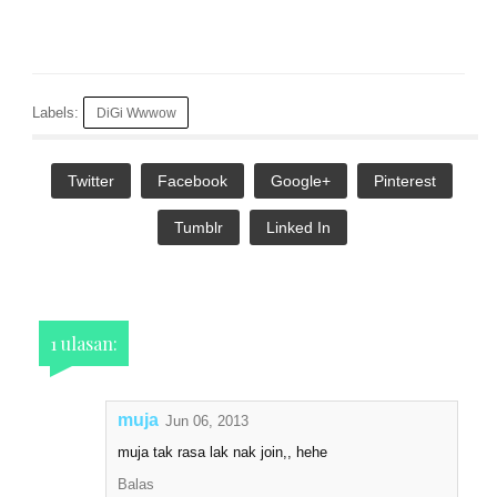
Labels:
DiGi Wwwow
Twitter
Facebook
Google+
Pinterest
Tumblr
Linked In
1 ulasan:
muja
Jun 06, 2013
muja tak rasa lak nak join,, hehe
Balas