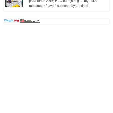
pada tahun 2015, EFG buat julung kalinya akan
menambah 'havoc' suasana raya anda d...