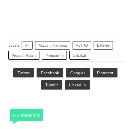
Labels:
AF
Akademi Fantasia
ASTRO
D'Herbs
Program Realiti
Program Tv
Ujibakat
Twitter
Facebook
Google+
Pinterest
Tumblr
Linked In
0 comments: