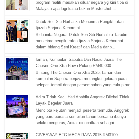
program realiti masakan diluar negara yg kini tiba di
Malaysia apa lagi kalau bukan Masterchef ...
Datuk Seri Siti Nurhaliza Menerima Pengiktirafan
Ijazah Sarjana Kehormat
Biduanita Negara, Datuk Seri Siti Nurhaliza Tarudin
menerima pengiktirafan Ijazah Sarjana Kehormat
dalam bidang Seni Kreatif dan Media darip...
Iaman, Kumpulan Saputra Dan Naqiu Juara The
Chosen One Xtra Bawa Pulang RM40,000
Bintang The Chosen One Xtra 2025, Iaman dan
kumpulan Saputra berjaya merangkul gelaran juara
selepas tampil dengan persembahan yang cukup me...
Adira Tidak Kecil Hati Apabila Anggrek Dilebel Tidak
Layak Begelar Juara
Mencipta kejutan menjadi peserta termuda, Anggrek
yang baru berusia sembilan tahun bersama ibunya
selaku pengurus, Adira dinobatkan sebagai...
GIVEAWAY EFG MEGA RAYA 2015 RM3100