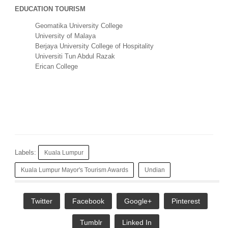
EDUCATION TOURISM
Geomatika University College
University of Malaya
Berjaya University College of Hospitality
Universiti Tun Abdul Razak
Erican College
Labels:
Kuala Lumpur
Kuala Lumpur Mayor's Tourism Awards
Undian
Twitter
Facebook
Google+
Pinterest
Tumblr
Linked In