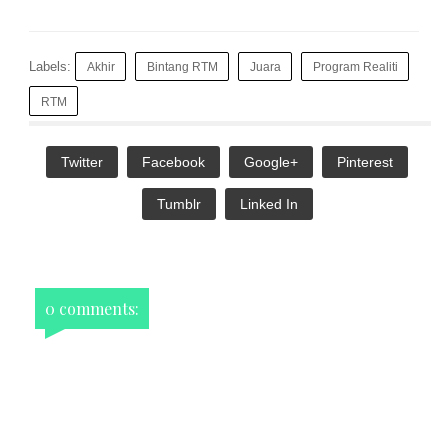
Labels:
Akhir
Bintang RTM
Juara
Program Realiti
RTM
Twitter
Facebook
Google+
Pinterest
Tumblr
Linked In
0 comments: