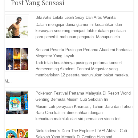
Post Yang Sensasi
Bila Artis Lelaki Lebih Sexy Dari Artis Wanita
Dalam mengejar dunia glamor ini kecantikan dan
kesexyan sesorang menjadi faktor dalam penilaian
para penerbit mahupun pengarah. Mahupun lela...
Senarai Peserta Pusingan Pertama Akademi Fantasia
Megastar Yang Layak
Tadi telah berakhirnya pusingan pertama konsert
Homecoming Akademi Fantasi Megastar yang
membariskan 12 peserta menunjukan bakat mereka.
M...
Pokémon Festival Pertama Malaysia Di Resort World
Genting Bermula Musim Cuti Sekolah Ini
Musim cuti perayaan Krismas , Tahun Baru dan Tahun
Baru Cina kali ini dimeriahkan dengan
kehadiran makhluk dari siri permainan video terl...
Nickelodeon’s Dora The Explorer LIVE! Aktiviti Cuti
Sekolah Yang Menarik Di Genting Highland