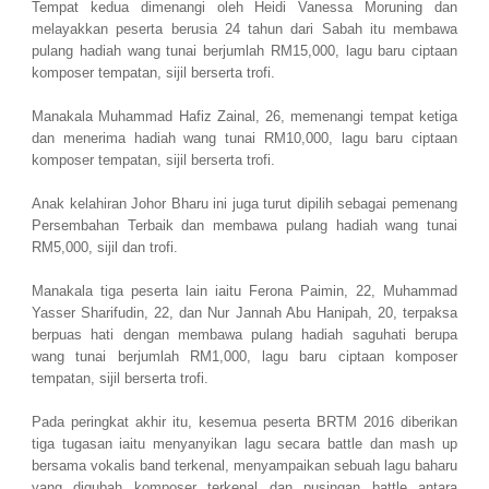
Tempat kedua dimenangi oleh Heidi Vanessa Moruning dan
melayakkan peserta berusia 24 tahun dari Sabah itu membawa
pulang hadiah wang tunai berjumlah RM15,000, lagu baru ciptaan
komposer tempatan, sijil berserta trofi.
Manakala Muhammad Hafiz Zainal, 26, memenangi tempat ketiga
dan menerima hadiah wang tunai RM10,000, lagu baru ciptaan
komposer tempatan, sijil berserta trofi.
Anak kelahiran Johor Bharu ini juga turut dipilih sebagai pemenang
Persembahan Terbaik dan membawa pulang hadiah wang tunai
RM5,000, sijil dan trofi.
Manakala tiga peserta lain iaitu Ferona Paimin, 22, Muhammad
Yasser Sharifudin, 22, dan Nur Jannah Abu Hanipah, 20, terpaksa
berpuas hati dengan membawa pulang hadiah saguhati berupa
wang tunai berjumlah RM1,000, lagu baru ciptaan komposer
tempatan, sijil berserta trofi.
Pada peringkat akhir itu, kesemua peserta BRTM 2016 diberikan
tiga tugasan iaitu menyanyikan lagu secara battle dan mash up
bersama vokalis band terkenal, menyampaikan sebuah lagu baharu
yang digubah komposer terkenal dan pusingan battle antara