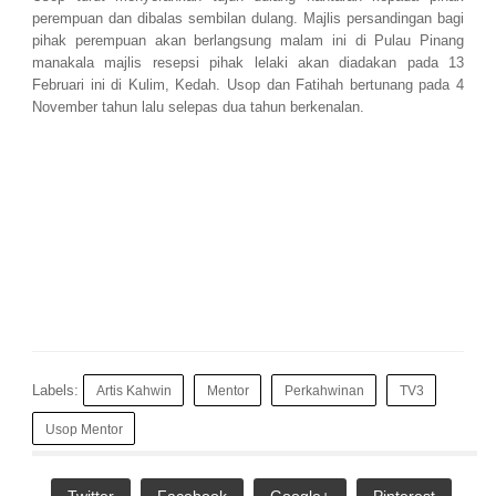
perempuan dan dibalas sembilan dulang. Majlis persandingan bagi
pihak perempuan akan berlangsung malam ini di Pulau Pinang
manakala majlis resepsi pihak lelaki akan diadakan pada 13
Februari ini di Kulim, Kedah. Usop dan Fatihah bertunang pada 4
November tahun lalu selepas dua tahun berkenalan.
Labels:
Artis Kahwin
Mentor
Perkahwinan
TV3
Usop Mentor