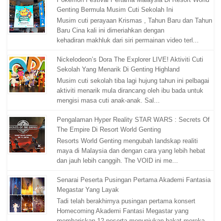
Genting Bermula Musim Cuti Sekolah Ini
Musim cuti perayaan Krismas , Tahun Baru dan Tahun
Baru Cina kali ini dimeriahkan dengan
kehadiran makhluk dari siri permainan video terl...
Nickelodeon’s Dora The Explorer LIVE! Aktiviti Cuti
Sekolah Yang Menarik Di Genting Highland
Musim cuti sekolah tiba lagi hujung tahun ini pelbagai
aktiviti menarik mula dirancang oleh ibu bada untuk
mengisi masa cuti anak-anak. Sal...
Pengalaman Hyper Reality STAR WARS : Secrets Of
The Empire Di Resort World Genting
Resorts World Genting mengubah landskap realiti
maya di Malaysia dan dengan cara yang lebih hebat
dan jauh lebih canggih. The VOID ini me...
Senarai Peserta Pusingan Pertama Akademi Fantasia
Megastar Yang Layak
Tadi telah berakhirnya pusingan pertama konsert
Homecoming Akademi Fantasi Megastar yang
membariskan 12 peserta menunjukan bakat mereka.