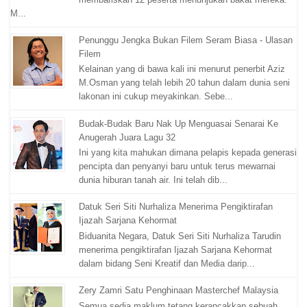
M...
Penunggu Jengka Bukan Filem Seram Biasa - Ulasan
Filem
Kelainan yang di bawa kali ini menurut penerbit Aziz
M.Osman yang telah lebih 20 tahun dalam dunia seni
lakonan ini cukup meyakinkan. Sebe...
Budak-Budak Baru Nak Up Menguasai Senarai Ke
Anugerah Juara Lagu 32
Ini yang kita mahukan dimana pelapis kepada generasi
pencipta dan penyanyi baru untuk terus mewarnai
dunia hiburan tanah air. Ini telah dib...
Datuk Seri Siti Nurhaliza Menerima Pengiktirafan
Ijazah Sarjana Kehormat
Biduanita Negara, Datuk Seri Siti Nurhaliza Tarudin
menerima pengiktirafan Ijazah Sarjana Kehormat
dalam bidang Seni Kreatif dan Media darip...
Zery Zamri Satu Penghinaan Masterchef Malaysia
Semua sedia maklum tetang kerancakkan sebuah