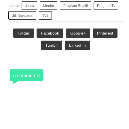
Labels:
Juara
Mentor
Program Realiti
Program Tv
Siti Nordiana.
TV3
Twitter
Facebook
Google+
Pinterest
Tumblr
Linked In
0 comments: