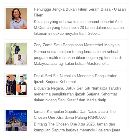
Penunggu Jengka Bukan Filem Seram Biasa - Ulasan
Filem
Kelainan yang di bawa kali ini menurut penerbit Aziz
M.Osman yang telah lebih 20 tahun dalam dunia seni
lakonan ini cukup meyakinkan. Sebe...
Zery Zamri Satu Penghinaan Masterchef Malaysia
Semua sedia maklum tetang kerancakkan sebuah
program realiti masakan diluar negara yg kini tiba di
Malaysia apa lagi kalau bukan Masterchef ...
Datuk Seri Siti Nurhaliza Menerima Pengiktirafan
Ijazah Sarjana Kehormat
Biduanita Negara, Datuk Seri Siti Nurhaliza Tarudin
menerima pengiktirafan Ijazah Sarjana Kehormat
dalam bidang Seni Kreatif dan Media darip...
Iaman, Kumpulan Saputra Dan Naqiu Juara The
Chosen One Xtra Bawa Pulang RM40,000
Bintang The Chosen One Xtra 2025, Iaman dan
kumpulan Saputra berjaya merangkul gelaran juara