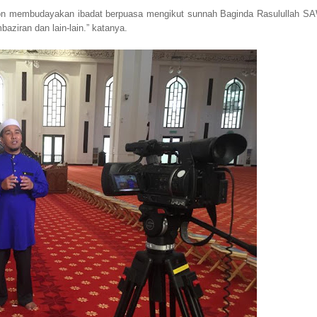
ton membudayakan ibadat berpuasa mengikut sunnah Baginda Rasulullah S
ziran dan lain-lain.” katanya.