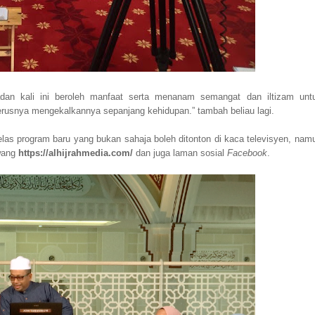
n kali ini beroleh manfaat serta menanam semangat dan iltizam unt
erusnya mengekalkannya sepanjang kehidupan.” tambah beliau lagi.
s program baru yang bukan sahaja boleh ditonton di kaca televisyen, nam
awang
https://alhijrahmedia.com/
dan juga laman sosial
Facebook
.