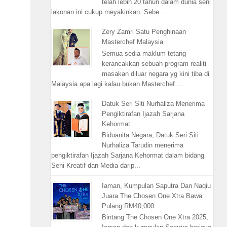
telah lebih 20 tahun dalam dunia seni
lakonan ini cukup meyakinkan. Sebe...
Zery Zamri Satu Penghinaan
Masterchef Malaysia
Semua sedia maklum tetang
kerancakkan sebuah program realiti
masakan diluar negara yg kini tiba di
Malaysia apa lagi kalau bukan Masterchef ...
Datuk Seri Siti Nurhaliza Menerima
Pengiktirafan Ijazah Sarjana
Kehormat
Biduanita Negara, Datuk Seri Siti
Nurhaliza Tarudin menerima
pengiktirafan Ijazah Sarjana Kehormat dalam bidang
Seni Kreatif dan Media darip...
Iaman, Kumpulan Saputra Dan Naqiu
Juara The Chosen One Xtra Bawa
Pulang RM40,000
Bintang The Chosen One Xtra 2025,