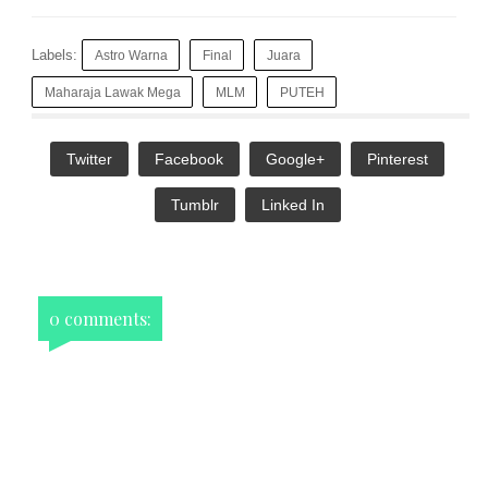
Labels:
Astro Warna
Final
Juara
Maharaja Lawak Mega
MLM
PUTEH
Twitter
Facebook
Google+
Pinterest
Tumblr
Linked In
0 comments: