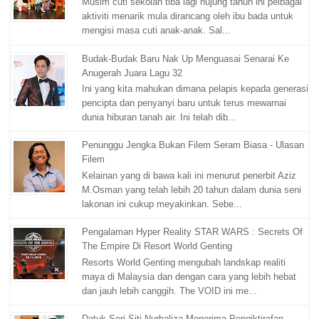
Musim cuti sekolah tiba lagi hujung tahun ini pelbagai
aktiviti menarik mula dirancang oleh ibu bada untuk
mengisi masa cuti anak-anak. Sal...
Budak-Budak Baru Nak Up Menguasai Senarai Ke
Anugerah Juara Lagu 32
Ini yang kita mahukan dimana pelapis kepada generasi
pencipta dan penyanyi baru untuk terus mewarnai
dunia hiburan tanah air. Ini telah dib...
Penunggu Jengka Bukan Filem Seram Biasa - Ulasan
Filem
Kelainan yang di bawa kali ini menurut penerbit Aziz
M.Osman yang telah lebih 20 tahun dalam dunia seni
lakonan ini cukup meyakinkan. Sebe...
Pengalaman Hyper Reality STAR WARS : Secrets Of
The Empire Di Resort World Genting
Resorts World Genting mengubah landskap realiti
maya di Malaysia dan dengan cara yang lebih hebat
dan jauh lebih canggih. The VOID ini me...
Datuk Seri Siti Nurhaliza Menerima Pengiktirafan