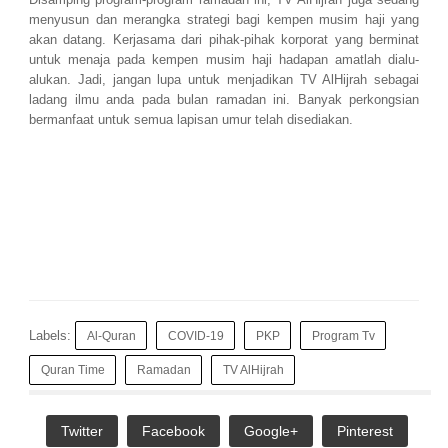
menyusun dan merangka strategi bagi kempen musim haji yang
akan datang. Kerjasama dari pihak-pihak korporat yang berminat
untuk menaja pada kempen musim haji hadapan amatlah dialu-
alukan. Jadi, jangan lupa untuk menjadikan TV AlHijrah sebagai
ladang ilmu anda pada bulan ramadan ini. Banyak perkongsian
bermanfaat untuk semua lapisan umur telah disediakan.
Labels:
Al-Quran
COVID-19
PKP
Program Tv
Quran Time
Ramadan
TV AlHijrah
Twitter
Facebook
Google+
Pinterest