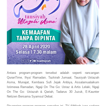
Antara program-program tersebut adalah seperti rancangan
QuranTime, Ihya’ Ramadan, Tazkirah Jumaat, Tausiyah Ustazah
Asma, Munajat, Kembara Sufi Jejak Anbiya, Assalamualaikum
Istimewa Ramadan, Ngaji On The Go: Ustaz & Artis Lelaki, Ngaji
On The Go: Ustazah & Qariah, Tadarus 30 Juzuk, E-Kaunter
Netizen Bersama Syamsul Debat.
Disamping program-program ramadan ini, TV AlHijrah juga sedang