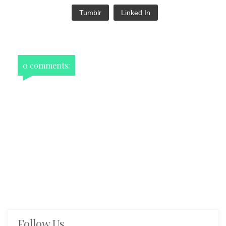
Tumblr
Linked In
0 comments:
Follow Us