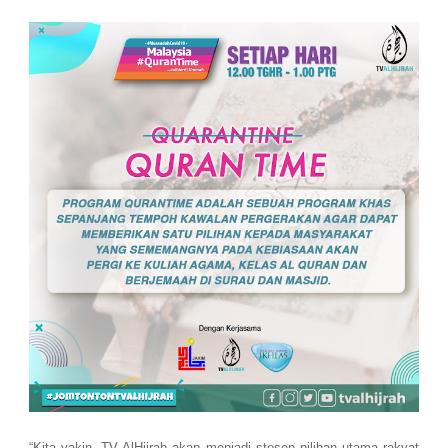
“Kita yakin, TV AlHijrah akan menjadi stesen pilihan utama rakyat