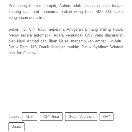
Pemenang tempat ketujuh, Ashira tidak pulang dengan tangan
kosong dan turut menerima hadiah wang tunai RM5,000, pakej
penginapan serta trofi.
Selain itu, Cliff turut menerima Anugerah Bintang Paling Power
Meow secara automatik.
Acara kemuncak GV7 yang diacarakan
oleh Nabil Ahmad dan Jihan Muse, menampilkan empat juri iaitu
Datuk Ramli MS, Datuk Khadijah Ibrahim, Datuk Syafinaz Selamat
dan Joe Flizzow.
Labels:
Akhir
Cliff Umar
Gegar Vaganza
GV7
Juara