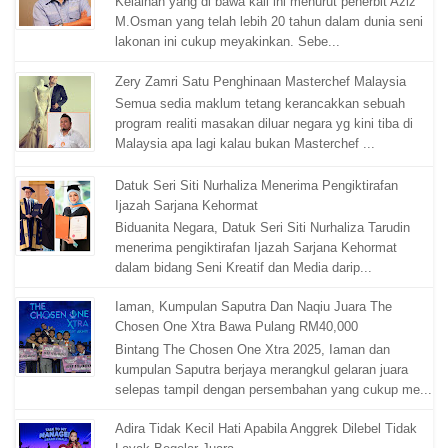
Kelainan yang di bawa kali ini menurut penerbit Aziz
M.Osman yang telah lebih 20 tahun dalam dunia seni
lakonan ini cukup meyakinkan. Sebe...
Zery Zamri Satu Penghinaan Masterchef Malaysia
Semua sedia maklum tetang kerancakkan sebuah
program realiti masakan diluar negara yg kini tiba di
Malaysia apa lagi kalau bukan Masterchef ...
Datuk Seri Siti Nurhaliza Menerima Pengiktirafan
Ijazah Sarjana Kehormat
Biduanita Negara, Datuk Seri Siti Nurhaliza Tarudin
menerima pengiktirafan Ijazah Sarjana Kehormat
dalam bidang Seni Kreatif dan Media darip...
Iaman, Kumpulan Saputra Dan Naqiu Juara The
Chosen One Xtra Bawa Pulang RM40,000
Bintang The Chosen One Xtra 2025, Iaman dan
kumpulan Saputra berjaya merangkul gelaran juara
selepas tampil dengan persembahan yang cukup me...
Adira Tidak Kecil Hati Apabila Anggrek Dilebel Tidak