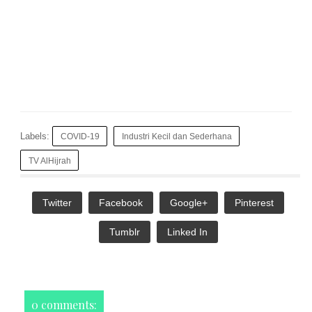
Labels:
COVID-19
Industri Kecil dan Sederhana
TV AlHijrah
Twitter
Facebook
Google+
Pinterest
Tumblr
Linked In
0 comments: