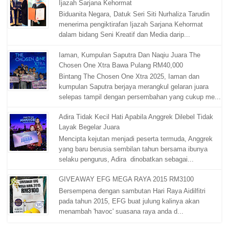
Ijazah Sarjana Kehormat
Biduanita Negara, Datuk Seri Siti Nurhaliza Tarudin
menerima pengiktirafan Ijazah Sarjana Kehormat
dalam bidang Seni Kreatif dan Media darip...
Iaman, Kumpulan Saputra Dan Naqiu Juara The
Chosen One Xtra Bawa Pulang RM40,000
Bintang The Chosen One Xtra 2025, Iaman dan
kumpulan Saputra berjaya merangkul gelaran juara
selepas tampil dengan persembahan yang cukup me...
Adira Tidak Kecil Hati Apabila Anggrek Dilebel Tidak
Layak Begelar Juara
Mencipta kejutan menjadi peserta termuda, Anggrek
yang baru berusia sembilan tahun bersama ibunya
selaku pengurus, Adira dinobatkan sebagai...
GIVEAWAY EFG MEGA RAYA 2015 RM3100
Bersempena dengan sambutan Hari Raya Aidilfitri
pada tahun 2015, EFG buat julung kalinya akan
menambah 'havoc' suasana raya anda d...