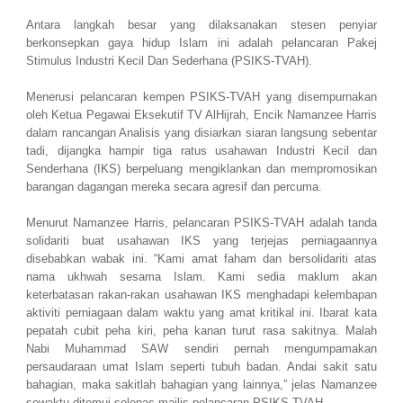
Antara langkah besar yang dilaksanakan stesen penyiar
berkonsepkan gaya hidup Islam ini adalah pelancaran Pakej
Stimulus Industri Kecil Dan Sederhana (PSIKS-TVAH).
Menerusi pelancaran kempen PSIKS-TVAH yang disempurnakan
oleh Ketua Pegawai Eksekutif TV AlHijrah, Encik Namanzee Harris
dalam rancangan Analisis yang disiarkan siaran langsung sebentar
tadi, dijangka hampir tiga ratus usahawan Industri Kecil dan
Senderhana (IKS) berpeluang mengiklankan dan mempromosikan
barangan dagangan mereka secara agresif dan percuma.
Menurut Namanzee Harris, pelancaran PSIKS-TVAH adalah tanda
solidariti buat usahawan IKS yang terjejas perniagaannya
disebabkan wabak ini. “Kami amat faham dan bersolidariti atas
nama ukhwah sesama Islam. Kami sedia maklum akan
keterbatasan rakan-rakan usahawan IKS menghadapi kelembapan
aktiviti perniagaan dalam waktu yang amat kritikal ini. Ibarat kata
pepatah cubit peha kiri, peha kanan turut rasa sakitnya. Malah
Nabi Muhammad SAW sendiri pernah mengumpamakan
persaudaraan umat Islam seperti tubuh badan. Andai sakit satu
bahagian, maka sakitlah bahagian yang lainnya,” jelas Namanzee
sewaktu ditemui selepas majlis pelancaran PSIKS-TVAH.