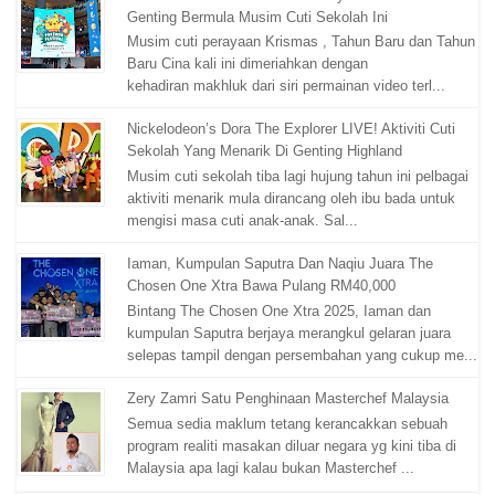
Genting Bermula Musim Cuti Sekolah Ini
Musim cuti perayaan Krismas , Tahun Baru dan Tahun
Baru Cina kali ini dimeriahkan dengan
kehadiran makhluk dari siri permainan video terl...
Nickelodeon’s Dora The Explorer LIVE! Aktiviti Cuti
Sekolah Yang Menarik Di Genting Highland
Musim cuti sekolah tiba lagi hujung tahun ini pelbagai
aktiviti menarik mula dirancang oleh ibu bada untuk
mengisi masa cuti anak-anak. Sal...
Iaman, Kumpulan Saputra Dan Naqiu Juara The
Chosen One Xtra Bawa Pulang RM40,000
Bintang The Chosen One Xtra 2025, Iaman dan
kumpulan Saputra berjaya merangkul gelaran juara
selepas tampil dengan persembahan yang cukup me...
Zery Zamri Satu Penghinaan Masterchef Malaysia
Semua sedia maklum tetang kerancakkan sebuah
program realiti masakan diluar negara yg kini tiba di
Malaysia apa lagi kalau bukan Masterchef ...