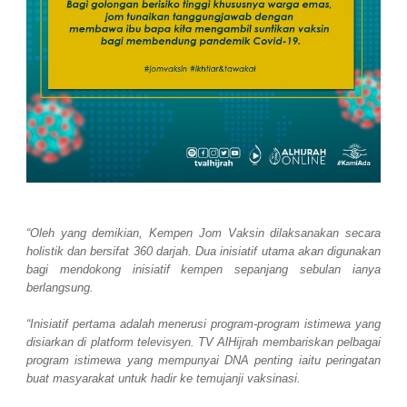
“Oleh yang demikian, Kempen Jom Vaksin dilaksanakan secara
holistik dan bersifat 360 darjah. Dua inisiatif utama akan digunakan
bagi mendokong inisiatif kempen sepanjang sebulan ianya
berlangsung.
“Inisiatif pertama adalah menerusi program-program istimewa yang
disiarkan di platform televisyen. TV AlHijrah membariskan pelbagai
program istimewa yang mempunyai DNA penting iaitu peringatan
buat masyarakat untuk hadir ke temujanji vaksinasi.