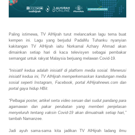
Paling istimewa, TV AlHijrah turut melancarkan lagu tema buat
kempen ini. Lagu yang berjudul PadaMu Tuhanku nyanyian
kakitangan TV AlHijrah iaitu Norkamal Azhary Ahmad akan
dimainkan setiap hari di kaca televisyen sebagai pembakar
semangat untuk rakyat Malaysia berjuang melawan Covid-19.
“Inisiatif kedua adalah inisiatif di platform media sosial. Menerusi
inisiatif kedua ini, TV AlHijrah memperkemaskan kandungan media
sosial seperti Instagram, Facebook, portal AlHijrahnews.com dan
portal gaya hidup HBit.
“Pelbagai poster, artikel serta video seruan dari sudut pandang para
agamawan dan pakar perubatan yang memberi penjelasan
menyeluruh tentang vaksin Covid-19 akan dimuatnaik setiap hari,”
tambah Namanzee.
Jadi ayuh sama-sama kita jadikan TV AlHijrah ladang ilmu