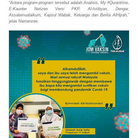
“Antara program-program tersebut adalah Analisis, My #Qurantime,
E-Kaunter Netizen Versi PKP, Al-Istibyan, Dengar,
Assalamualaikum, Kapsul Wabak, Keluarga dan Berita AlHijrah,”
jelas Namanzee.