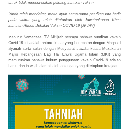
untuk tidak mensia-siakan peluang suntikan vaksin.
“Anda telah mendaftar, maka ayuh sama-sama pastikan kita hadir
pada waktu yang telah ditetapkan oleh Jawatankuasa Khas
Jaminan Akses Bekalan Vaksin COVID-19 (JKJAV).
Menurut Namanzee, TV AlHijrah percaya bahawa suntikan vaksin
Covid-19 ini adalah antara ikhtiar yang bertepatan dengan Maqasid
Syariah serta selari dengan Mesyuarat Jawatankuasa Muzakarah
Majlis Kebangsaan Bagi Hal Ehwal Ugama Islam (MKI) yang
memutuskan bahawa hukum penggunaan vaksin Covid-19 adalah
harus dan ia wajib diambil oleh golongan yang ditetapkan kerajaan.