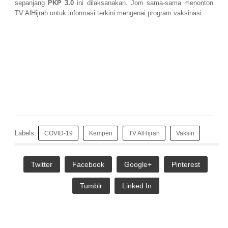
sepanjang
PKP 3.0
ini dilaksanakan. Jom sama-sama menonton
TV AlHijrah untuk informasi terkini mengenai program vaksinasi.
Labels:
COVID-19
Kempen
TV AlHijrah
Vaksin
Twitter
Facebook
Google+
Pinterest
Tumblr
Linked In