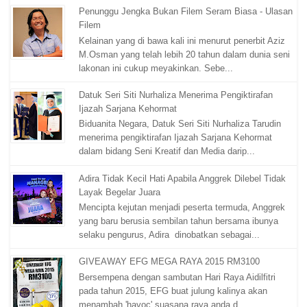
Penunggu Jengka Bukan Filem Seram Biasa - Ulasan
Filem
Kelainan yang di bawa kali ini menurut penerbit Aziz
M.Osman yang telah lebih 20 tahun dalam dunia seni
lakonan ini cukup meyakinkan. Sebe...
Datuk Seri Siti Nurhaliza Menerima Pengiktirafan
Ijazah Sarjana Kehormat
Biduanita Negara, Datuk Seri Siti Nurhaliza Tarudin
menerima pengiktirafan Ijazah Sarjana Kehormat
dalam bidang Seni Kreatif dan Media darip...
Adira Tidak Kecil Hati Apabila Anggrek Dilebel Tidak
Layak Begelar Juara
Mencipta kejutan menjadi peserta termuda, Anggrek
yang baru berusia sembilan tahun bersama ibunya
selaku pengurus, Adira dinobatkan sebagai...
GIVEAWAY EFG MEGA RAYA 2015 RM3100
Bersempena dengan sambutan Hari Raya Aidilfitri
pada tahun 2015, EFG buat julung kalinya akan
menambah 'havoc' suasana raya anda d...