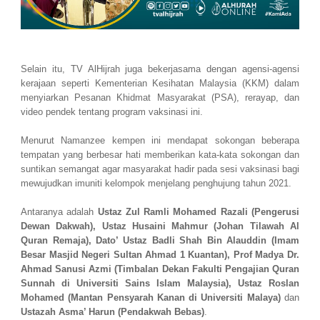
Selain itu, TV AlHijrah juga bekerjasama dengan agensi-agensi
kerajaan seperti Kementerian Kesihatan Malaysia (KKM) dalam
menyiarkan Pesanan Khidmat Masyarakat (PSA), rerayap, dan
video pendek tentang program vaksinasi ini.
Menurut Namanzee kempen ini mendapat sokongan beberapa
tempatan yang berbesar hati memberikan kata-kata sokongan dan
suntikan semangat agar masyarakat hadir pada sesi vaksinasi bagi
mewujudkan imuniti kelompok menjelang penghujung tahun 2021.
Antaranya adalah
Ustaz Zul Ramli Mohamed Razali (Pengerusi
Dewan Dakwah), Ustaz Husaini Mahmur (Johan Tilawah Al
Quran Remaja), Dato’ Ustaz Badli Shah Bin Alauddin (Imam
Besar Masjid Negeri Sultan Ahmad 1 Kuantan), Prof Madya Dr.
Ahmad Sanusi Azmi (Timbalan Dekan Fakulti Pengajian Quran
Sunnah di Universiti Sains Islam Malaysia), Ustaz Roslan
Mohamed (Mantan Pensyarah Kanan di Universiti Malaya)
dan
Ustazah Asma’ Harun (Pendakwah Bebas)
.