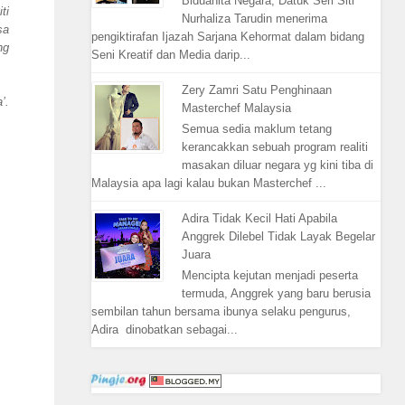
Biduanita Negara, Datuk Seri Siti
ti
Nurhaliza Tarudin menerima
sa
pengiktirafan Ijazah Sarjana Kehormat dalam bidang
ng
Seni Kreatif dan Media darip...
Zery Zamri Satu Penghinaan
’.
Masterchef Malaysia
Semua sedia maklum tetang
kerancakkan sebuah program realiti
masakan diluar negara yg kini tiba di
Malaysia apa lagi kalau bukan Masterchef ...
Adira Tidak Kecil Hati Apabila
Anggrek Dilebel Tidak Layak Begelar
Juara
Mencipta kejutan menjadi peserta
termuda, Anggrek yang baru berusia
sembilan tahun bersama ibunya selaku pengurus,
Adira dinobatkan sebagai...