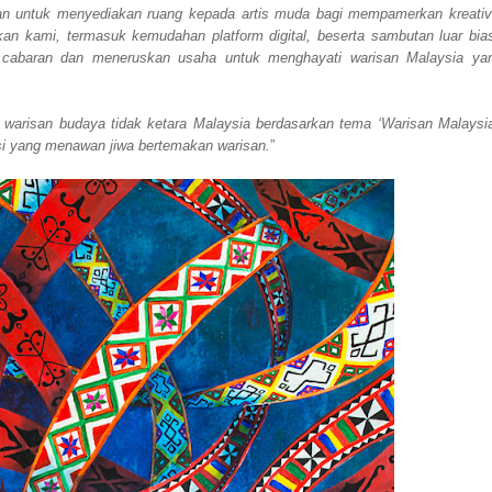
an untuk menyediakan ruang kepada artis muda bagi mempamerkan kreativi
an kami, termasuk kemudahan platform digital, beserta sambutan luar bia
i cabaran dan meneruskan usaha untuk menghayati warisan Malaysia ya
 warisan budaya tidak ketara Malaysia berdasarkan tema ‘Warisan Malaysia
si yang menawan jiwa bertemakan warisan.
”