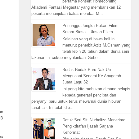
pertama konsert Homecoming
Akademi Fantasi Megastar yang membariskan 12
peserta menunjukan bakat mereka. M...
Penunggu Jengka Bukan Filem
Seram Biasa - Ulasan Filem
Kelainan yang di bawa kali ini
menurut penerbit Aziz M.Osman yang
telah lebih 20 tahun dalam dunia seni
lakonan ini cukup meyakinkan. Sebe...
Budak-Budak Baru Nak Up
Menguasai Senarai Ke Anugerah
Juara Lagu 32
Ini yang kita mahukan dimana pelapis
kepada generasi pencipta dan
penyanyi baru untuk terus mewarnai dunia hiburan
tanah air. Ini telah dib...
an
SB
Datuk Seri Siti Nurhaliza Menerima
Pengiktirafan Ijazah Sarjana
Kehormat
ia