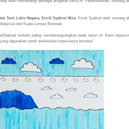
in yang telah memenangi pelbagai anugerah serta Ar. Paramanathan, seorang ah
alai Seni Lukis Negara, Encik Syahrul Niza
. Encik Syahrul ialah seorang ah
alaysia) dan Kuala Lumpur Biennale.
el/Dakwat terbukti paling memberangsangkan pada tahun ini. Kami terpeso
 yang digunakan untuk melukiskan karya-karya tersebut.
”