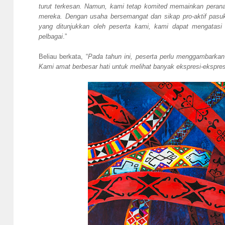
turut terkesan. Namun, kami tetap komited memainkan peran
mereka. Dengan usaha bersemangat dan sikap pro-aktif pasuk
yang ditunjukkan oleh peserta kami, kami dapat mengatas
pelbagai
.”
Beliau berkata, “
Pada tahun ini, peserta perlu menggambarkan
Kami amat berbesar hati untuk melihat banyak ekspresi-ekspre