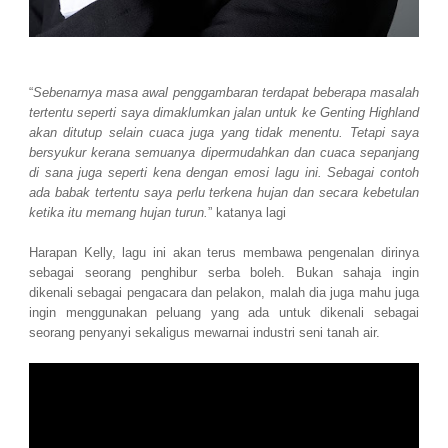
“
Sebenarnya masa awal penggambaran terdapat beberapa masalah
tertentu seperti saya dimaklumkan jalan untuk ke Genting Highland
akan ditutup selain cuaca juga yang tidak menentu. Tetapi saya
bersyukur kerana semuanya dipermudahkan dan cuaca sepanjang
di sana juga seperti kena dengan emosi lagu ini. Sebagai contoh
ada babak tertentu saya perlu terkena hujan dan secara kebetulan
ketika itu memang hujan turun.
” katanya lagi
Harapan Kelly, lagu ini akan terus membawa pengenalan dirinya
sebagai seorang penghibur serba boleh. Bukan sahaja ingin
dikenali sebagai pengacara dan pelakon, malah dia juga mahu juga
ingin menggunakan peluang yang ada untuk dikenali sebagai
seorang penyanyi sekaligus mewarnai industri seni tanah air.