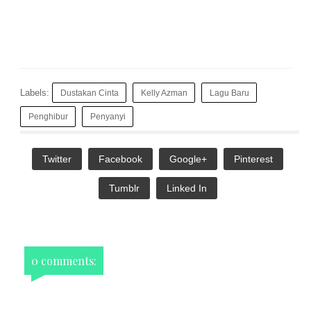
Labels:
Dustakan Cinta
Kelly Azman
Lagu Baru
Penghibur
Penyanyi
Twitter
Facebook
Google+
Pinterest
Tumblr
Linked In
0 comments: