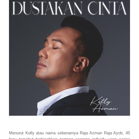
Menurut Kelly atau nama sebenarnya Raja Azman Raja Ayob, 45