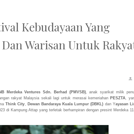
ival Kebudayaan Yang
 Dan Warisan Untuk Rakya
NB Merdeka Ventures Sdn. Berhad (PMVSB)
, anak syarikat milik pen
angan rakyat Malaysia sekali lagi untuk merasai kemeriahan
PESZTA
, ya
ama
Think City
,
Dewan Bandaraya Kuala Lumpur (DBKL)
dan Y
ayasan L
2023 di Kampung Attap yang terletak berhampiran dengan presint Merdeka 11