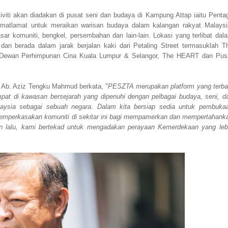
tiviti akan diadakan di pusat seni dan budaya di Kampung Attap iaitu Penta
atlamat untuk meraikan warisan budaya dalam kalangan rakyat Malaysi
 komuniti, bengkel, persembahan dan lain-lain. Lokasi yang terlibat dal
dan berada dalam jarak berjalan kaki dari Petaling Street termasuklah T
, Dewan Perhimpunan Cina Kuala Lumpur & Selangor, The HEART dan Pus
 Ab. Aziz Tengku Mahmud berkata, "
PESZTA merupakan platform yang terba
pat di kawasan bersejarah yang dipenuhi dengan pelbagai budaya, seni, d
Malaysia sebagai sebuah negara. Dalam kita bersiap sedia untuk pembuka
memperkasakan komuniti di sekitar ini bagi mempamerkan dan mempertahank
n lalu, kami bertekad untuk mengadakan perayaan Kemerdekaan yang leb