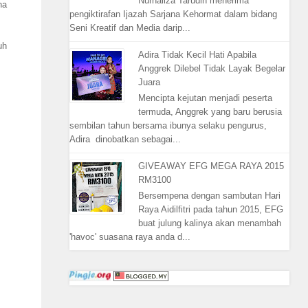
Nurhaliza Tarudin menerima
na
pengiktirafan Ijazah Sarjana Kehormat dalam bidang
Seni Kreatif dan Media darip...
uh
Adira Tidak Kecil Hati Apabila
Anggrek Dilebel Tidak Layak Begelar
Juara
Mencipta kejutan menjadi peserta
termuda, Anggrek yang baru berusia
sembilan tahun bersama ibunya selaku pengurus,
Adira dinobatkan sebagai...
GIVEAWAY EFG MEGA RAYA 2015
RM3100
Bersempena dengan sambutan Hari
Raya Aidilfitri pada tahun 2015, EFG
buat julung kalinya akan menambah
'havoc' suasana raya anda d...