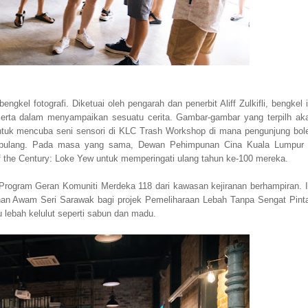
gkel fotografi. Diketuai oleh pengarah dan penerbit Aliff Zulkifli, bengkel i
serta dalam menyampaikan sesuatu cerita. Gambar-gambar yang terpilh ak
ntuk mencuba seni sensori di KLC Trash Workshop di mana pengunjung bol
 pulang. Pada masa yang sama, Dewan Pehimpunan Cina Kuala Lumpur
the Century: Loke Yew untuk memperingati ulang tahun ke-100 mereka.
rogram Geran Komuniti Merdeka 118 dari kawasan kejiranan berhampiran. I
an Awam Seri Sarawak bagi projek Pemeliharaan Lebah Tanpa Sengat Pinta
ebah kelulut seperti sabun dan madu.