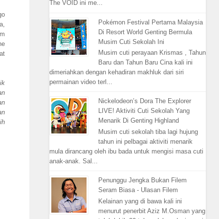
The VOID ini me...
go
Pokémon Festival Pertama Malaysia
a,
Di Resort World Genting Bermula
am
Musim Cuti Sekolah Ini
he
Musim cuti perayaan Krismas , Tahun
at
Baru dan Tahun Baru Cina kali ini
dimeriahkan dengan kehadiran makhluk dari siri
permainan video terl...
ik
an
Nickelodeon’s Dora The Explorer
an
LIVE! Aktiviti Cuti Sekolah Yang
an
Menarik Di Genting Highland
ih
Musim cuti sekolah tiba lagi hujung
tahun ini pelbagai aktiviti menarik
mula dirancang oleh ibu bada untuk mengisi masa cuti
anak-anak. Sal...
Penunggu Jengka Bukan Filem
Seram Biasa - Ulasan Filem
Kelainan yang di bawa kali ini
menurut penerbit Aziz M.Osman yang