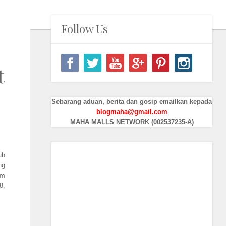
Follow Us
t
Sebarang aduan, berita dan gosip emailkan kepada
blogmaha@gmail.com
MAHA MALLS NETWORK (002537235-A)
uh
ng
im
8,