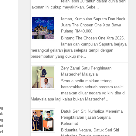
telah lebih 20 tahun dalam dunia seni
lakonan ini cukup meyakinkan. Sebe...
Iaman, Kumpulan Saputra Dan Naqiu
Juara The Chosen One Xtra Bawa
Pulang RM40,000
Bintang The Chosen One Xtra 2025,
Iaman dan kumpulan Saputra berjaya
merangkul gelaran juara selepas tampil dengan
persembahan yang cukup me...
Zery Zamri Satu Penghinaan
Masterchef Malaysia
Semua sedia maklum tetang
kerancakkan sebuah program realiti
masakan diluar negara yg kini tiba di
Malaysia apa lagi kalau bukan Masterchef ...
ng
Datuk Seri Siti Nurhaliza Menerima
uk
Pengiktirafan Ijazah Sarjana
ng
Kehormat
ai
Biduanita Negara, Datuk Seri Siti
el