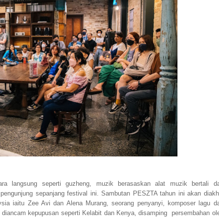
a langsung seperti guzheng, muzik berasaskan alat muzik bertali d
ngunjung sepanjang festival ini. Sambutan PESZTA tahun ini akan diakhi
ysia iaitu Zee Avi dan Alena Murang, seorang penyanyi, komposer lagu d
 diancam kepupusan seperti Kelabit dan Kenya, disamping persembahan ol