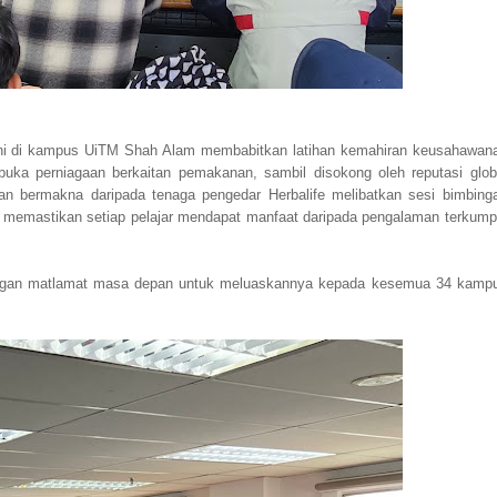
 ini di kampus UiTM Shah Alam membabitkan latihan kemahiran keusahawan
uka perniagaan berkaitan pemakanan, sambil disokong oleh reputasi glob
gan bermakna daripada tenaga pengedar Herbalife melibatkan sesi bimbing
kan memastikan setiap pelajar mendapat manfaat daripada pengalaman terkump
, dengan matlamat masa depan untuk meluaskannya kepada kesemua 34 kamp