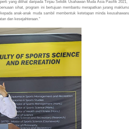
rti yang dilihat daripada Tinjau Selidik Usahawan Muda Asia Pasifik 2021, 
penuaan sihat, program ini bertujuan membantu merapatkan jurang makluma
n kepada anak-anak muda sambil membentuk ketetapan minda keusahawan
atan dan kesejahteraan."