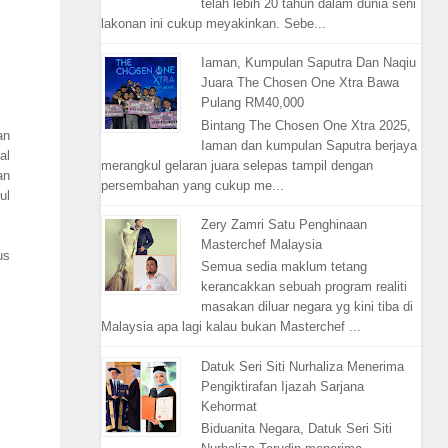
telah lebih 20 tahun dalam dunia seni
lakonan ini cukup meyakinkan. Sebe...
Iaman, Kumpulan Saputra Dan Naqiu
Juara The Chosen One Xtra Bawa
Pulang RM40,000
Bintang The Chosen One Xtra 2025,
an
Iaman dan kumpulan Saputra berjaya
al
merangkul gelaran juara selepas tampil dengan
an
persembahan yang cukup me...
ul
Zery Zamri Satu Penghinaan
Masterchef Malaysia
us
Semua sedia maklum tetang
kerancakkan sebuah program realiti
masakan diluar negara yg kini tiba di
Malaysia apa lagi kalau bukan Masterchef ...
Datuk Seri Siti Nurhaliza Menerima
Pengiktirafan Ijazah Sarjana
Kehormat
Biduanita Negara, Datuk Seri Siti