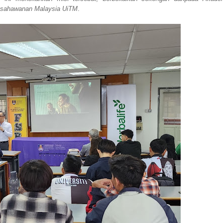
usahawanan Malaysia UiTM
.