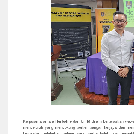
Kerjasama antara
Herbalife
dan
UiTM
dijalin berteraskan wa
menyeluruh yang menyokong perkembangan kerjaya dan memp
berusaha melahirkan pelajar yang serba boleh, dan inisia