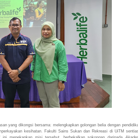
wasan yang dikongsi bersama: melengkapkan golongan belia dengan pendidik
erkayakan kesihatan. Fakulti Sains Sukan dan Rekreasi di UiTM sentia
tif ini menekankan misi tersebut, berbekalkan sokongan daripada
Akade