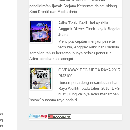
Nurhaliza Tarudin menerima
pengiktirafan Ijazah Sarjana Kehormat dalam bidang
Seni Kreatif dan Media darip...
Adira Tidak Kecil Hati Apabila
Anggrek Dilebel Tidak Layak Begelar
Juara
Mencipta kejutan menjadi peserta
termuda, Anggrek yang baru berusia
sembilan tahun bersama ibunya selaku pengurus,
Adira dinobatkan sebagai...
GIVEAWAY EFG MEGA RAYA 2015
RM3100
Bersempena dengan sambutan Hari
Raya Aidilfitri pada tahun 2015, EFG
buat julung kalinya akan menambah
'havoc' suasana raya anda d...
an
ng
ah