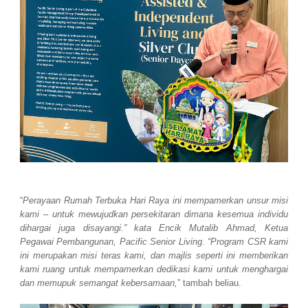
“
Perayaan Rumah Terbuka Hari Raya ini mempamerkan unsur misi
kami – untuk mewujudkan persekitaran dimana kesemua individu
dihargai juga disayangi.” kata Encik Mutalib Ahmad, Ketua
Pegawai Pembangunan, Pacific Senior Living. “Program CSR kami
ini merupakan misi teras kami, dan majlis seperti ini memberikan
kami ruang untuk mempamerkan dedikasi kami untuk menghargai
dan memupuk semangat kebersamaan,
” tambah beliau.