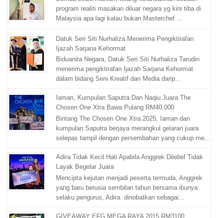
program realiti masakan diluar negara yg kini tiba di
Malaysia apa lagi kalau bukan Masterchef ...
Datuk Seri Siti Nurhaliza Menerima Pengiktirafan
Ijazah Sarjana Kehormat
Biduanita Negara, Datuk Seri Siti Nurhaliza Tarudin
menerima pengiktirafan Ijazah Sarjana Kehormat
dalam bidang Seni Kreatif dan Media darip...
Iaman, Kumpulan Saputra Dan Naqiu Juara The
Chosen One Xtra Bawa Pulang RM40,000
Bintang The Chosen One Xtra 2025, Iaman dan
kumpulan Saputra berjaya merangkul gelaran juara
selepas tampil dengan persembahan yang cukup me...
Adira Tidak Kecil Hati Apabila Anggrek Dilebel Tidak
Layak Begelar Juara
Mencipta kejutan menjadi peserta termuda, Anggrek
yang baru berusia sembilan tahun bersama ibunya
selaku pengurus, Adira dinobatkan sebagai...
GIVEAWAY EFG MEGA RAYA 2015 RM3100