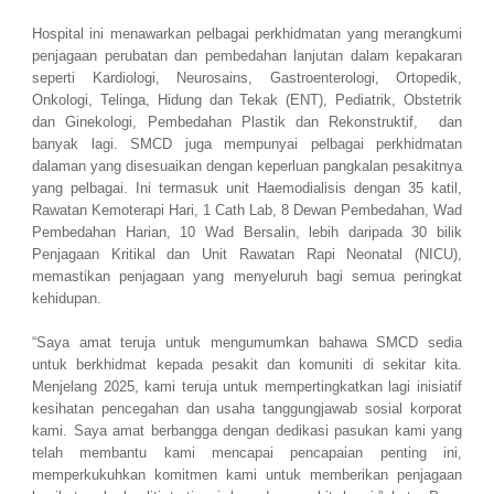
Hospital ini menawarkan pelbagai perkhidmatan yang merangkumi
penjagaan perubatan dan pembedahan lanjutan dalam kepakaran
seperti Kardiologi, Neurosains, Gastroenterologi, Ortopedik,
Onkologi, Telinga, Hidung dan Tekak (ENT), Pediatrik, Obstetrik
dan Ginekologi, Pembedahan Plastik dan Rekonstruktif, dan
banyak lagi. SMCD juga mempunyai pelbagai perkhidmatan
dalaman yang disesuaikan dengan keperluan pangkalan pesakitnya
yang pelbagai. Ini termasuk unit Haemodialisis dengan 35 katil,
Rawatan Kemoterapi Hari, 1 Cath Lab, 8 Dewan Pembedahan, Wad
Pembedahan Harian, 10 Wad Bersalin, lebih daripada 30 bilik
Penjagaan Kritikal dan Unit Rawatan Rapi Neonatal (NICU),
memastikan penjagaan yang menyeluruh bagi semua peringkat
kehidupan.
“Saya amat teruja untuk mengumumkan bahawa SMCD sedia
untuk berkhidmat kepada pesakit dan komuniti di sekitar kita.
Menjelang 2025, kami teruja untuk mempertingkatkan lagi inisiatif
kesihatan pencegahan dan usaha tanggungjawab sosial korporat
kami. Saya amat berbangga dengan dedikasi pasukan kami yang
telah membantu kami mencapai pencapaian penting ini,
memperkukuhkan komitmen kami untuk memberikan penjagaan