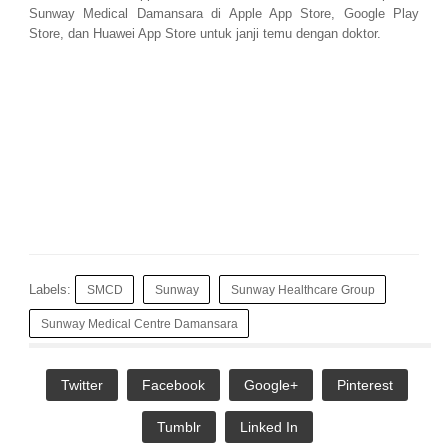
Sunway Medical Damansara di Apple App Store, Google Play
Store, dan Huawei App Store untuk janji temu dengan doktor.
Labels:
SMCD
Sunway
Sunway Healthcare Group
Sunway Medical Centre Damansara
Twitter
Facebook
Google+
Pinterest
Tumblr
Linked In