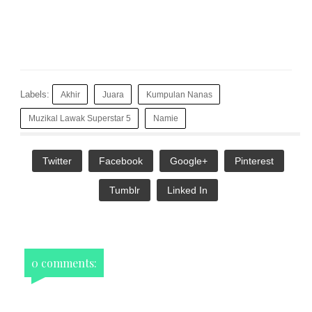
Labels:
Akhir
Juara
Kumpulan Nanas
Muzikal Lawak Superstar 5
Namie
Twitter
Facebook
Google+
Pinterest
Tumblr
Linked In
0 comments: