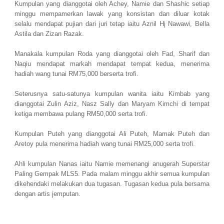
Kumpulan yang dianggotai oleh Achey, Namie dan Shashic setiap
minggu mempamerkan lawak yang konsistan dan diluar kotak
selalu mendapat pujian dari juri tetap iaitu Aznil Hj Nawawi, Bella
Astila dan Zizan Razak.
Manakala kumpulan Roda yang dianggotai oleh Fad, Sharif dan
Naqiu mendapat markah mendapat tempat kedua, menerima
hadiah wang tunai RM75,000 berserta trofi.
Seterusnya satu-satunya kumpulan wanita iaitu Kimbab yang
dianggotai Zulin Aziz, Nasz Sally dan Maryam Kimchi di tempat
ketiga membawa pulang RM50,000 serta trofi.
Kumpulan Puteh yang dianggotai Ali Puteh, Mamak Puteh dan
Aretoy pula menerima hadiah wang tunai RM25,000 serta trofi.
Ahli kumpulan Nanas iaitu Namie memenangi anugerah Superstar
Paling Gempak MLS5. Pada malam minggu akhir semua kumpulan
dikehendaki melakukan dua tugasan. Tugasan kedua pula bersama
dengan artis jemputan.