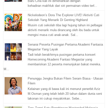
Baru Cina kali ini dimeriahkan dengan
kehadiran makhluk dari siri permainan video terl...
Nickelodeon’s Dora The Explorer LIVE! Aktiviti Cuti
Sekolah Yang Menarik Di Genting Highland
Musim cuti sekolah tiba lagi hujung tahun ini pelbagai
aktiviti menarik mula dirancang oleh ibu bada untuk
mengisi masa cuti anak-anak. Sal...
Senarai Peserta Pusingan Pertama Akademi Fantasia
Megastar Yang Layak
Tadi telah berakhirnya pusingan pertama konsert
Homecoming Akademi Fantasi Megastar yang
membariskan 12 peserta menunjukan bakat mereka.
M...
Penunggu Jengka Bukan Filem Seram Biasa - Ulasan
Filem
Kelainan yang di bawa kali ini menurut penerbit Aziz
M.Osman yang telah lebih 20 tahun dalam dunia seni
lakonan ini cukup meyakinkan. Sebe...
Zery Zamri Satu Penghinaan Masterchef Malaysia