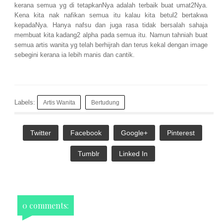
kerana semua yg di tetapkanNya adalah terbaik buat umat2Nya.
Kena kita nak nafikan semua itu kalau kita betul2 bertakwa
kepadaNya. Hanya nafsu dan juga rasa tidak bersalah sahaja
membuat kita kadang2 alpha pada semua itu. Namun tahniah buat
semua artis wanita yg telah berhijrah dan terus kekal dengan image
sebegini kerana ia lebih manis dan cantik.
Labels:
Artis Wanita
Bertudung
Twitter
Facebook
Google+
Pinterest
Tumblr
Linked In
0 comments: