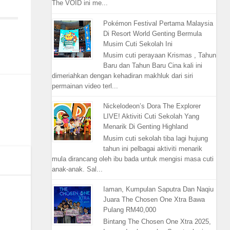
The VOID ini me...
Pokémon Festival Pertama Malaysia
Di Resort World Genting Bermula
Musim Cuti Sekolah Ini
Musim cuti perayaan Krismas , Tahun
Baru dan Tahun Baru Cina kali ini
dimeriahkan dengan kehadiran makhluk dari siri
permainan video terl...
Nickelodeon’s Dora The Explorer
LIVE! Aktiviti Cuti Sekolah Yang
Menarik Di Genting Highland
Musim cuti sekolah tiba lagi hujung
tahun ini pelbagai aktiviti menarik
mula dirancang oleh ibu bada untuk mengisi masa cuti
anak-anak. Sal...
Iaman, Kumpulan Saputra Dan Naqiu
Juara The Chosen One Xtra Bawa
Pulang RM40,000
Bintang The Chosen One Xtra 2025,