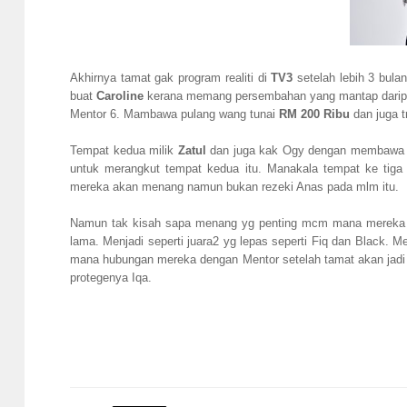
Akhirnya tamat gak program realiti di
TV3
setelah lebih 3 bula
buat
Caroline
kerana memang persembahan yang mantap daripa
Mentor 6. Mambawa pulang wang tunai
RM 200 Ribu
dan juga tr
Tempat kedua milik
Zatul
dan juga kak Ogy dengan membawa p
untuk merangkut tempat kedua itu. Manakala tempat ke tiga
mereka akan menang namun bukan rezeki Anas pada mlm itu.
Namun tak kisah sapa menang yg penting mcm mana mereka a
lama. Menjadi seperti juara2 yg lepas seperti Fiq dan Black. 
mana hubungan mereka dengan Mentor setelah tamat akan jadi
protegenya Iqa.