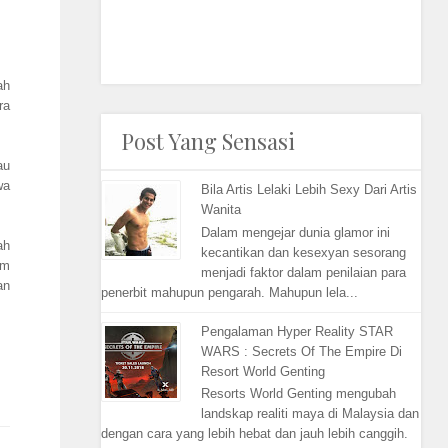
ah
ra
Post Yang Sensasi
au
wa
Bila Artis Lelaki Lebih Sexy Dari Artis
Wanita
Dalam mengejar dunia glamor ini
ah
kecantikan dan kesexyan sesorang
cm
menjadi faktor dalam penilaian para
an
penerbit mahupun pengarah. Mahupun lela...
Pengalaman Hyper Reality STAR
WARS : Secrets Of The Empire Di
Resort World Genting
Resorts World Genting mengubah
landskap realiti maya di Malaysia dan
dengan cara yang lebih hebat dan jauh lebih canggih.