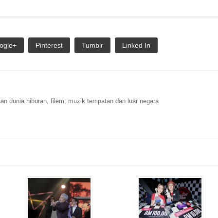
ogle+
Pinterest
Tumblr
Linked In
n dunia hiburan, filem, muzik tempatan dan luar negara