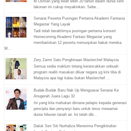
M.Osman yang telah lebih 20 tahun dalam dunia seni
lakonan ini cukup meyakinkan. Sebe...
Senarai Peserta Pusingan Pertama Akademi Fantasia
Megastar Yang Layak
Tadi telah berakhirnya pusingan pertama konsert
Homecoming Akademi Fantasi Megastar yang
membariskan 12 peserta menunjukan bakat mereka.
M...
Zery Zamri Satu Penghinaan Masterchef Malaysia
Semua sedia maklum tetang kerancakkan sebuah
program realiti masakan diluar negara yg kini tiba di
Malaysia apa lagi kalau bukan Masterchef ...
Budak-Budak Baru Nak Up Menguasai Senarai Ke
Anugerah Juara Lagu 32
Ini yang kita mahukan dimana pelapis kepada generasi
pencipta dan penyanyi baru untuk terus mewarnai
dunia hiburan tanah air. Ini telah dib...
Datuk Seri Siti Nurhaliza Menerima Pengiktirafan