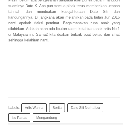
Masih belum ada pengesahan daripada tuan punya badan mahupun
suaminya Dato K. Apa pun semua pihak terus memberikan ucapan
tahniah dan mendoakan kesejahteraan Dato Siti dan
kandungannya. Di jangkana akan melahirkan pada bulan Jun 2016
nanti apakah riaksi peminat. Bagaimanakan rupa anak yang
dilahirkan. Adakah akan ada liputan rasmi kelahiran anak artis No 1
di Malaysia ini. Sama2 kita doakan terbaik buat beliau dan sihat
sehingga kelahiran nanti.
Labels:
Artis Wanita
Berita
Dato Siti Nurhaliza
Isu Panas
Mengandung