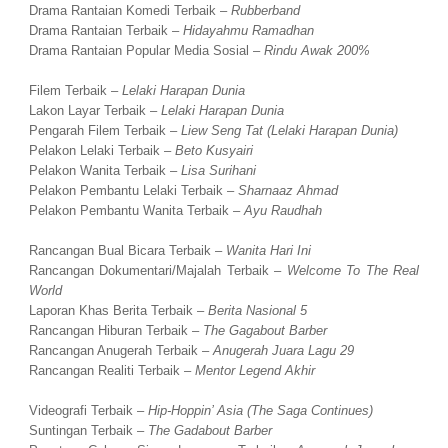
Drama Rantaian Komedi Terbaik –
Rubberband
Drama Rantaian Terbaik –
Hidayahmu Ramadhan
Drama Rantaian Popular Media Sosial –
Rindu Awak 200%
Filem Terbaik –
Lelaki Harapan Dunia
Lakon Layar Terbaik –
Lelaki Harapan Dunia
Pengarah Filem Terbaik –
Liew Seng Tat (Lelaki Harapan Dunia)
Pelakon Lelaki Terbaik –
Beto Kusyairi
Pelakon Wanita Terbaik –
Lisa Surihani
Pelakon Pembantu Lelaki Terbaik –
Sharnaaz Ahmad
Pelakon Pembantu Wanita Terbaik –
Ayu Raudhah
Rancangan Bual Bicara Terbaik –
Wanita Hari Ini
Rancangan Dokumentari/Majalah Terbaik –
Welcome To The Real
World
Laporan Khas Berita Terbaik –
Berita Nasional 5
Rancangan Hiburan Terbaik –
The Gagabout Barber
Rancangan Anugerah Terbaik –
Anugerah Juara Lagu 29
Rancangan Realiti Terbaik –
Mentor Legend Akhir
Videografi Terbaik –
Hip-Hoppin’ Asia (The Saga Continues)
Suntingan Terbaik –
The Gadabout Barber