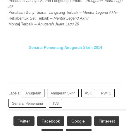
Penataan Cahaya Siaran Langsung Terbaik –
Anugerah Juara Lagu
29
Penataan Bunyi Siaran Langsung Terbaik –
Mentor Legend Akhir
Rekabentuk Set Terbaik –
Mentor Legend Akhir
Montaj Terbaik –
Anugerah Juara Lagu 29
Senarai Pemenang Anugerah Skrin 2014
Labels:
Anugerah
Anugerah Skrin
ASK
PWTC
Senarai Pemenang
TV3
Twitter
Facebook
Google+
Pinterest