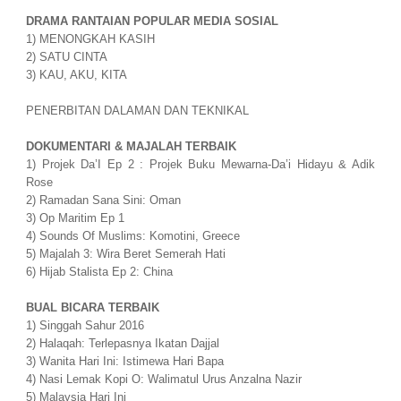
DRAMA RANTAIAN POPULAR MEDIA SOSIAL
1) MENONGKAH KASIH
2) SATU CINTA
3) KAU, AKU, KITA
PENERBITAN DALAMAN DAN TEKNIKAL
DOKUMENTARI & MAJALAH TERBAIK
1) Projek Da’I Ep 2 : Projek Buku Mewarna-Da’i Hidayu & Adik
Rose
2) Ramadan Sana Sini: Oman
3) Op Maritim Ep 1
4) Sounds Of Muslims: Komotini, Greece
5) Majalah 3: Wira Beret Semerah Hati
6) Hijab Stalista Ep 2: China
BUAL BICARA TERBAIK
1) Singgah Sahur 2016
2) Halaqah: Terlepasnya Ikatan Dajjal
3) Wanita Hari Ini: Istimewa Hari Bapa
4) Nasi Lemak Kopi O: Walimatul Urus Anzalna Nazir
5) Malaysia Hari Ini