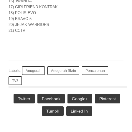
16) JWANITA
17) GIRLFRIEND KONTRAK
18) POLIS EVO
19) BRAVO 5
20) JEJAK WARRIORS
21) CCTV
Labels:
Anugerah
Anugerah Skrin
Pencalonan
TV3
Twitter
Facebook
Google+
Pinterest
Tumblr
Linked In