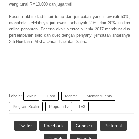
wang tunai RM10,000 dan juga trofi.
Peserta akhir diadili juri tetap dan jemputan yang mewakili 50%,
manakala selebihnya juri awam sebanyak 20% dan 30% undian
online penonton. Peserta akhir Mentor Milenia 2017 membuat dua
persembahan solo dan duet dengan penyanyi jemputan antaranya
Siti Nordiana, Misha Omar, Hael dan Salma.
Labels:
Akhir
Juara
Mentor
Mentor Milenia
Program Realiti
Program Tv
TV3
Twitter
Facebook
Google+
Pinterest
Tumblr
Linked In