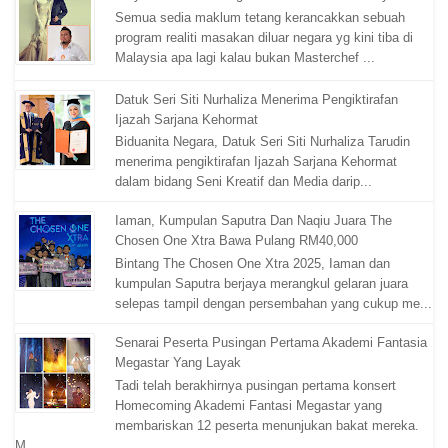
Semua sedia maklum tetang kerancakkan sebuah
program realiti masakan diluar negara yg kini tiba di
Malaysia apa lagi kalau bukan Masterchef ...
Datuk Seri Siti Nurhaliza Menerima Pengiktirafan
Ijazah Sarjana Kehormat
Biduanita Negara, Datuk Seri Siti Nurhaliza Tarudin
menerima pengiktirafan Ijazah Sarjana Kehormat
dalam bidang Seni Kreatif dan Media darip...
Iaman, Kumpulan Saputra Dan Naqiu Juara The
Chosen One Xtra Bawa Pulang RM40,000
Bintang The Chosen One Xtra 2025, Iaman dan
kumpulan Saputra berjaya merangkul gelaran juara
selepas tampil dengan persembahan yang cukup me...
Senarai Peserta Pusingan Pertama Akademi Fantasia
Megastar Yang Layak
Tadi telah berakhirnya pusingan pertama konsert
Homecoming Akademi Fantasi Megastar yang
membariskan 12 peserta menunjukan bakat mereka.
M...