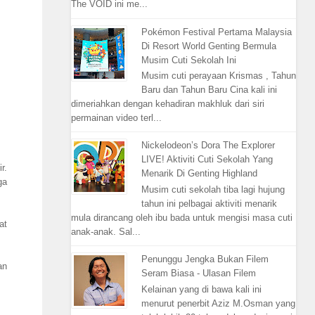
The VOID ini me...
Pokémon Festival Pertama Malaysia
Di Resort World Genting Bermula
Musim Cuti Sekolah Ini
Musim cuti perayaan Krismas , Tahun
Baru dan Tahun Baru Cina kali ini
dimeriahkan dengan kehadiran makhluk dari siri
permainan video terl...
Nickelodeon’s Dora The Explorer
LIVE! Aktiviti Cuti Sekolah Yang
r.
Menarik Di Genting Highland
ga
Musim cuti sekolah tiba lagi hujung
tahun ini pelbagai aktiviti menarik
mula dirancang oleh ibu bada untuk mengisi masa cuti
at
anak-anak. Sal...
Penunggu Jengka Bukan Filem
an
Seram Biasa - Ulasan Filem
Kelainan yang di bawa kali ini
menurut penerbit Aziz M.Osman yang