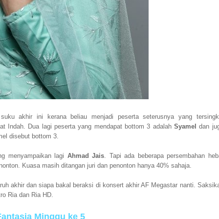
uku akhir ini kerana beliau menjadi peserta seterusnya yang tersingki
at Indah. Dua lagi peserta yang mendapat bottom 3 adalah
Syamel
dan ju
mel disebut bottom 3.
ng menyampaikan lagi
Ahmad Jais
. Tapi ada beberapa persembahan heb
nonton. Kuasa masih ditangan juri dan penonton hanya 40% sahaja.
uh akhir dan siapa bakal beraksi di konsert akhir AF Megastar nanti. Saksik
ro Ria dan Ria HD.
antasia Minggu ke 5