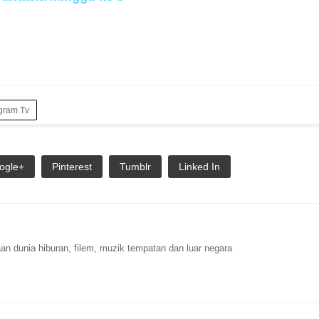
gram Tv
ogle+
Pinterest
Tumblr
Linked In
n dunia hiburan, filem, muzik tempatan dan luar negara