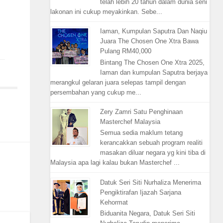
telah lebih 20 tahun dalam dunia seni
lakonan ini cukup meyakinkan. Sebe...
Iaman, Kumpulan Saputra Dan Naqiu
Juara The Chosen One Xtra Bawa
Pulang RM40,000
Bintang The Chosen One Xtra 2025,
Iaman dan kumpulan Saputra berjaya
merangkul gelaran juara selepas tampil dengan
persembahan yang cukup me...
Zery Zamri Satu Penghinaan
Masterchef Malaysia
Semua sedia maklum tetang
kerancakkan sebuah program realiti
masakan diluar negara yg kini tiba di
Malaysia apa lagi kalau bukan Masterchef ...
Datuk Seri Siti Nurhaliza Menerima
Pengiktirafan Ijazah Sarjana
Kehormat
Biduanita Negara, Datuk Seri Siti