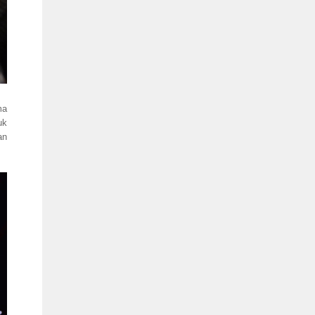
ma
uk
an