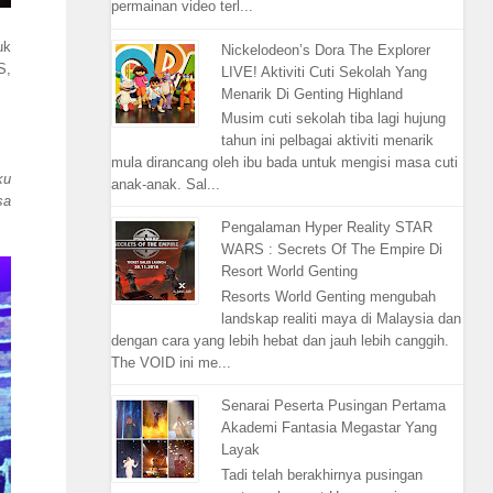
permainan video terl...
uk
Nickelodeon’s Dora The Explorer
S,
LIVE! Aktiviti Cuti Sekolah Yang
Menarik Di Genting Highland
Musim cuti sekolah tiba lagi hujung
tahun ini pelbagai aktiviti menarik
mula dirancang oleh ibu bada untuk mengisi masa cuti
ku
anak-anak. Sal...
sa
Pengalaman Hyper Reality STAR
WARS : Secrets Of The Empire Di
Resort World Genting
Resorts World Genting mengubah
landskap realiti maya di Malaysia dan
dengan cara yang lebih hebat dan jauh lebih canggih.
The VOID ini me...
Senarai Peserta Pusingan Pertama
Akademi Fantasia Megastar Yang
Layak
Tadi telah berakhirnya pusingan