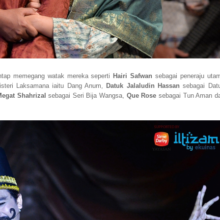
mantap memegang watak mereka seperti
Hairi Safwan
sebagai peneraju uta
isteri Laksamana iaitu Dang Anum,
Datuk Jalaludin Hassan
sebagai Dat
egat Shahrizal
sebagai Seri Bija Wangsa,
Que Rose
sebagai Tun Aman d