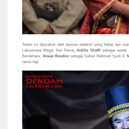
Teater ini dijayakan oleh barisan pelakon yang hebat dan 
Laksamana Megat Seri Rama,
Aidilla Shaffi
sebagai watak 
Bendehara,
Anwar Rusdini
sebagai Sultan Mahmuh Syah II,
M
ramai lagi.