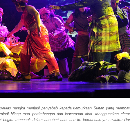
dik seulas nangka menjadi penyebab kepada kemurkaan Sultan yang memba
enjadi hilang rasa pertimbangan dan kewarasan akal. Menggunakan elem
 ini begitu menusuk dalam sanubari saat tiba ke kemuncaknya sewaktu Da