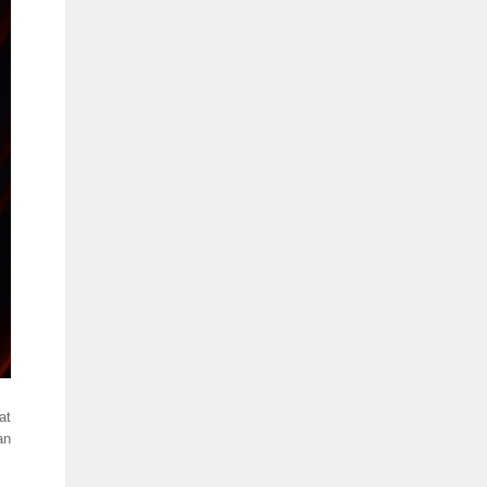
at
an