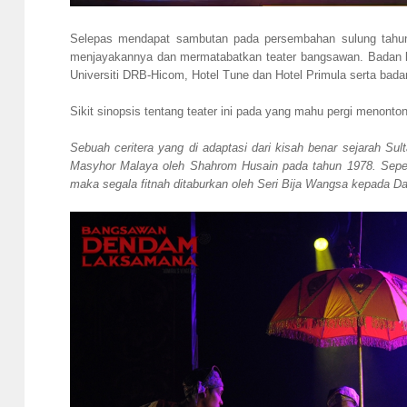
Selepas mendapat sambutan pada persembahan sulung tahun la
menjayakannya dan mermatabatkan teater bangsawan. Badan ko
Universiti DRB-Hicom, Hotel Tune dan Hotel Primula serta bada
Sikit sinopsis tentang teater ini pada yang mahu pergi menonton
Sebuah ceritera yang di adaptasi dari kisah benar sejarah S
Masyhor Malaya oleh Shahrom Husain pada tahun 1978. Seperti
maka segala fitnah ditaburkan oleh Seri Bija Wangsa kepada