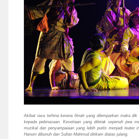
Akibat rasa terhina kerana fitnah yang dilemparkan maka 
kepada pebinasaan. Kesetiaan yang diletak sepenuh jiwa m
muzikal dan penyampaiaan yang lebih puitis menjadi teater
Hanum dibunuh dan Sultan Mahmud ditikam diatas julang.