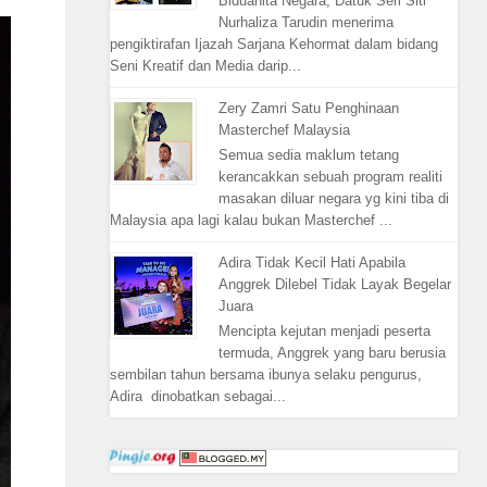
Biduanita Negara, Datuk Seri Siti
Nurhaliza Tarudin menerima
pengiktirafan Ijazah Sarjana Kehormat dalam bidang
Seni Kreatif dan Media darip...
Zery Zamri Satu Penghinaan
Masterchef Malaysia
Semua sedia maklum tetang
kerancakkan sebuah program realiti
masakan diluar negara yg kini tiba di
Malaysia apa lagi kalau bukan Masterchef ...
Adira Tidak Kecil Hati Apabila
Anggrek Dilebel Tidak Layak Begelar
Juara
Mencipta kejutan menjadi peserta
termuda, Anggrek yang baru berusia
sembilan tahun bersama ibunya selaku pengurus,
Adira dinobatkan sebagai...