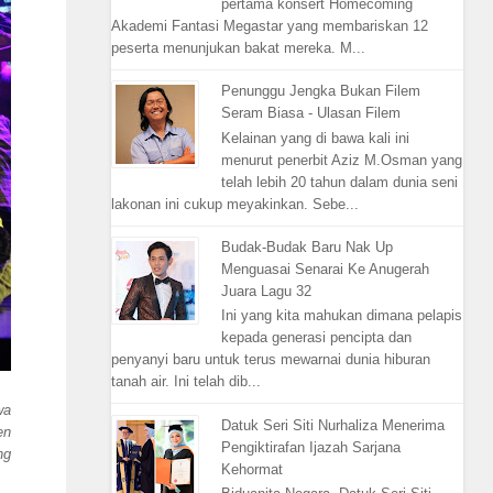
pertama konsert Homecoming
Akademi Fantasi Megastar yang membariskan 12
peserta menunjukan bakat mereka. M...
Penunggu Jengka Bukan Filem
Seram Biasa - Ulasan Filem
Kelainan yang di bawa kali ini
menurut penerbit Aziz M.Osman yang
telah lebih 20 tahun dalam dunia seni
lakonan ini cukup meyakinkan. Sebe...
Budak-Budak Baru Nak Up
Menguasai Senarai Ke Anugerah
Juara Lagu 32
Ini yang kita mahukan dimana pelapis
kepada generasi pencipta dan
penyanyi baru untuk terus mewarnai dunia hiburan
tanah air. Ini telah dib...
wa
Datuk Seri Siti Nurhaliza Menerima
en
Pengiktirafan Ijazah Sarjana
ng
Kehormat