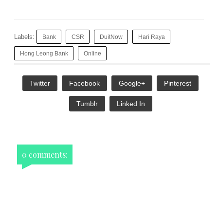
Labels:
Bank
CSR
DuitNow
Hari Raya
Hong Leong Bank
Online
Twitter
Facebook
Google+
Pinterest
Tumblr
Linked In
0 comments: