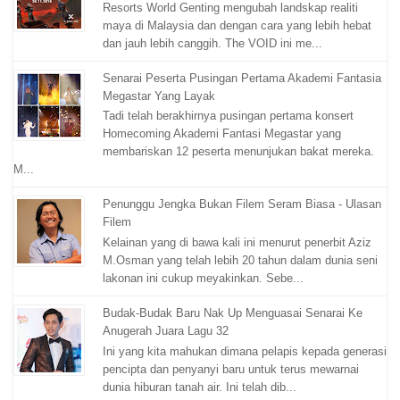
Resorts World Genting mengubah landskap realiti
maya di Malaysia dan dengan cara yang lebih hebat
dan jauh lebih canggih. The VOID ini me...
Senarai Peserta Pusingan Pertama Akademi Fantasia
Megastar Yang Layak
Tadi telah berakhirnya pusingan pertama konsert
Homecoming Akademi Fantasi Megastar yang
membariskan 12 peserta menunjukan bakat mereka.
M...
Penunggu Jengka Bukan Filem Seram Biasa - Ulasan
Filem
Kelainan yang di bawa kali ini menurut penerbit Aziz
M.Osman yang telah lebih 20 tahun dalam dunia seni
lakonan ini cukup meyakinkan. Sebe...
Budak-Budak Baru Nak Up Menguasai Senarai Ke
Anugerah Juara Lagu 32
Ini yang kita mahukan dimana pelapis kepada generasi
pencipta dan penyanyi baru untuk terus mewarnai
dunia hiburan tanah air. Ini telah dib...