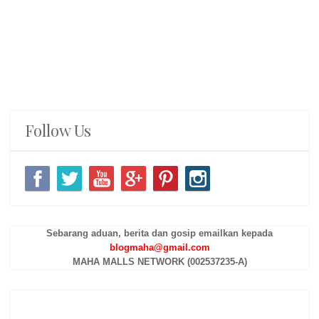
Follow Us
Sebarang aduan, berita dan gosip emailkan kepada
blogmaha@gmail.com
MAHA MALLS NETWORK (002537235-A)