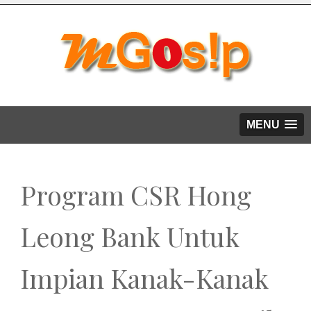
MENU
Program CSR Hong
Leong Bank Untuk
Impian Kanak-Kanak