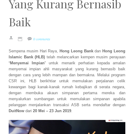
Yang Kurang Bernasib
Baik
0 comments
Sempena musim Hari Raya,
Hong Leong Bank
dan
Hong Leong
Islamic Bank (HLB)
telah melancarkan kempen musim perayaan
‘Menyemai Impian’
untuk menarik perhatian kepada amalan
menyemai impian ahli masyarakat yang kurang bernasib baik
dengan cara yang lebih mampan dan bermakna. Melalui program
CSR ini, HLB berikhtiar untuk memulakan perjalanan celik
kewangan bagi kanak-kanak rumah kebajikan di serata negara,
dengan membuka akaun simpanan pertama mereka dan
menyalurkan sumbangan untuk memulakan simpanan apabila
pelanggan menjalankan transaksi ASB serta mendaftar dengan
DuitNow
dari
20 Mei – 23 Jun 2019
.