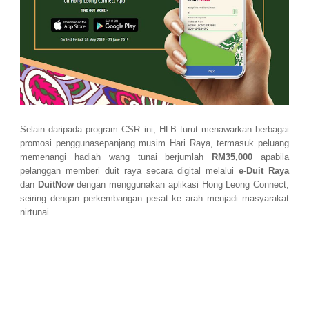
Selain daripada program CSR ini, HLB turut menawarkan berbagai
promosi penggunasepanjang musim Hari Raya, termasuk peluang
memenangi hadiah wang tunai berjumlah
RM35,000
apabila
pelanggan memberi duit raya secara digital melalui
e-Duit Raya
dan
DuitNow
dengan menggunakan aplikasi Hong Leong Connect,
seiring dengan perkembangan pesat ke arah menjadi masyarakat
nirtunai.