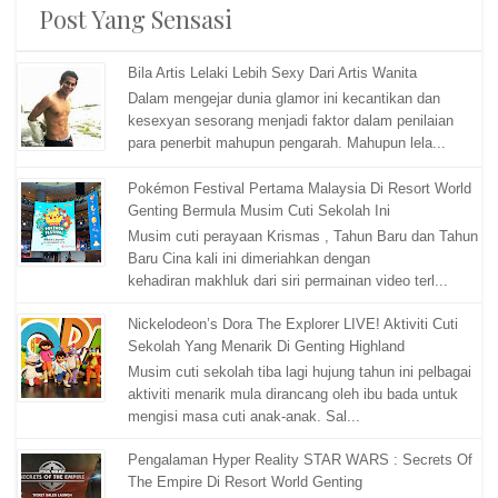
Post Yang Sensasi
Bila Artis Lelaki Lebih Sexy Dari Artis Wanita
Dalam mengejar dunia glamor ini kecantikan dan
kesexyan sesorang menjadi faktor dalam penilaian
para penerbit mahupun pengarah. Mahupun lela...
Pokémon Festival Pertama Malaysia Di Resort World
Genting Bermula Musim Cuti Sekolah Ini
Musim cuti perayaan Krismas , Tahun Baru dan Tahun
Baru Cina kali ini dimeriahkan dengan
kehadiran makhluk dari siri permainan video terl...
Nickelodeon’s Dora The Explorer LIVE! Aktiviti Cuti
Sekolah Yang Menarik Di Genting Highland
Musim cuti sekolah tiba lagi hujung tahun ini pelbagai
aktiviti menarik mula dirancang oleh ibu bada untuk
mengisi masa cuti anak-anak. Sal...
Pengalaman Hyper Reality STAR WARS : Secrets Of
The Empire Di Resort World Genting