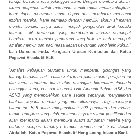
tenaga bersama para pelanggan kami. Dengan membuka akaun-
akaun simpanan untuk membantu kanak-kanak rumah kebajikan,
kami dapat menyemai masa depan dan membantu mencapai
impian mereka. Kami berharap dengan memiliki akaun simpanan
mereka sendiri, ianya dapat menjadi pengenalan awal kepada
konsep celik kewangan yang memberikan mereka semangat
berdikari, serta menjadi permulaan yang baik ke arah memupuk
amalan menyimpan bagi masa depan kewangan yang lebih kukuh,
”
kata
Domenic Fuda, Pengarah Urusan Kumpulan dan Ketua
Pegawai Eksekutif HLB
.
“
Amalan kebajikan terutama untuk membantu golongan yang
kurang bernasib baik adalah kelaziman pada musim perayaan ini
dan kami berterima kasih atas sokongan berterusan daripada
pelanggan kami, khususnya untuk Unit Amanah Saham ASB dan
ASNB yang membolehkan kami sedikit sebanyak menyalurkan
bantuan kepada mereka yang memerlukannya. Bagi mencapai
hasrat ini, HLB telah mengenalpasti 200 penerima dari rumah-
rumah kebajikan yang telah memenuhi syarat-syarat pemilihan dan
akan membantu dalam membuka akaun simpanan mereka yang
pertama selepas tamatnya tempoh kempen ini,
” kata
Jasani
Abdullah, Ketua Pegawai Eksekutif Hong Leong Islamic Bank
.