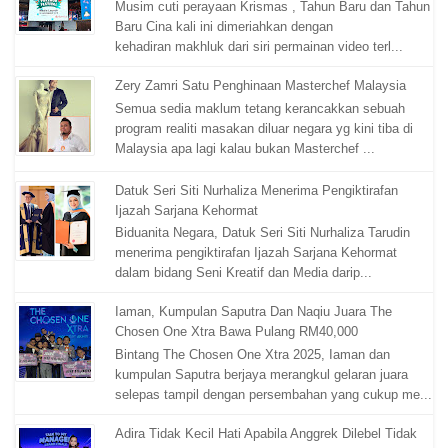
Musim cuti perayaan Krismas , Tahun Baru dan Tahun
Baru Cina kali ini dimeriahkan dengan
kehadiran makhluk dari siri permainan video terl...
Zery Zamri Satu Penghinaan Masterchef Malaysia
Semua sedia maklum tetang kerancakkan sebuah
program realiti masakan diluar negara yg kini tiba di
Malaysia apa lagi kalau bukan Masterchef ...
Datuk Seri Siti Nurhaliza Menerima Pengiktirafan
Ijazah Sarjana Kehormat
Biduanita Negara, Datuk Seri Siti Nurhaliza Tarudin
menerima pengiktirafan Ijazah Sarjana Kehormat
dalam bidang Seni Kreatif dan Media darip...
Iaman, Kumpulan Saputra Dan Naqiu Juara The
Chosen One Xtra Bawa Pulang RM40,000
Bintang The Chosen One Xtra 2025, Iaman dan
kumpulan Saputra berjaya merangkul gelaran juara
selepas tampil dengan persembahan yang cukup me...
Adira Tidak Kecil Hati Apabila Anggrek Dilebel Tidak