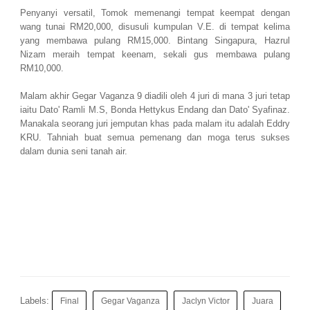
Penyanyi versatil, Tomok memenangi tempat keempat dengan
wang tunai RM20,000, disusuli kumpulan V.E. di tempat kelima
yang membawa pulang RM15,000. Bintang Singapura, Hazrul
Nizam meraih tempat keenam, sekali gus membawa pulang
RM10,000.
Malam akhir Gegar Vaganza 9 diadili oleh 4 juri di mana 3 juri tetap
iaitu Dato' Ramli M.S, Bonda Hettykus Endang dan Dato' Syafinaz.
Manakala seorang juri jemputan khas pada malam itu adalah Eddry
KRU. Tahniah buat semua pemenang dan moga terus sukses
dalam dunia seni tanah air.
Labels:
Final
Gegar Vaganza
Jaclyn Victor
Juara