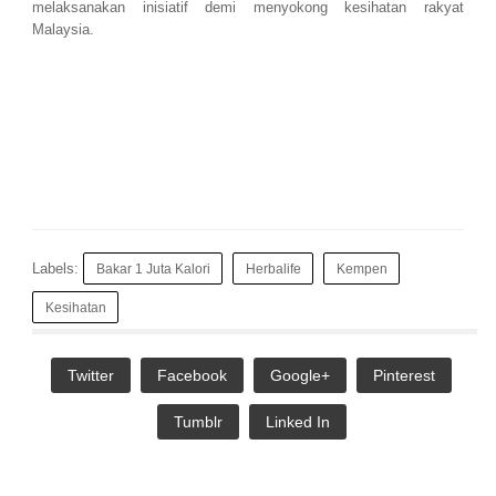
melaksanakan inisiatif demi menyokong kesihatan rakyat
Malaysia.
Labels:
Bakar 1 Juta Kalori
Herbalife
Kempen
Kesihatan
Twitter
Facebook
Google+
Pinterest
Tumblr
Linked In