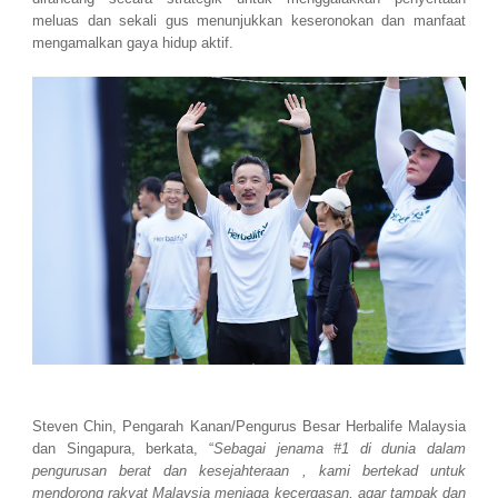
meluas dan sekali gus menunjukkan keseronokan dan manfaat
mengamalkan gaya hidup aktif.
Steven Chin, Pengarah Kanan/Pengurus Besar Herbalife Malaysia
dan Singapura, berkata, “
Sebagai jenama #1 di dunia dalam
pengurusan berat dan kesejahteraan , kami bertekad untuk
mendorong rakyat Malaysia menjaga kecergasan, agar tampak dan