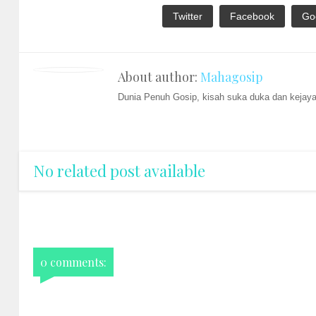
Twitter
Facebook
Go
About author:
Mahagosip
Dunia Penuh Gosip, kisah suka duka dan kejayaa
No related post available
0 comments: