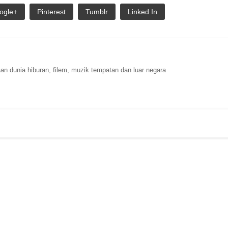
ogle+
Pinterest
Tumblr
Linked In
n dunia hiburan, filem, muzik tempatan dan luar negara