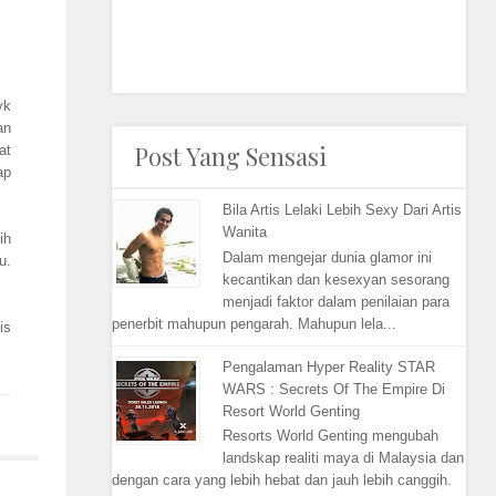
yk
an
Post Yang Sensasi
at
ap
Bila Artis Lelaki Lebih Sexy Dari Artis
Wanita
ih
Dalam mengejar dunia glamor ini
u.
kecantikan dan kesexyan sesorang
menjadi faktor dalam penilaian para
penerbit mahupun pengarah. Mahupun lela...
is
Pengalaman Hyper Reality STAR
WARS : Secrets Of The Empire Di
Resort World Genting
Resorts World Genting mengubah
landskap realiti maya di Malaysia dan
dengan cara yang lebih hebat dan jauh lebih canggih.