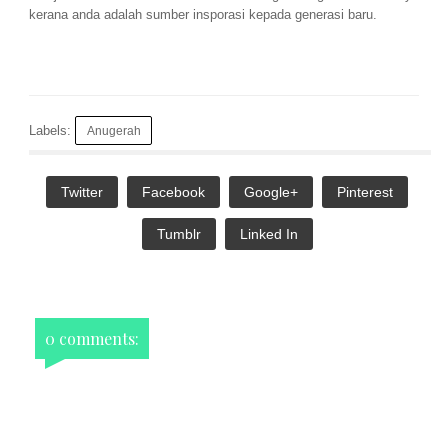
kerana anda adalah sumber insporasi kepada generasi baru.
Labels:
Anugerah
Twitter
Facebook
Google+
Pinterest
Tumblr
Linked In
0 comments: