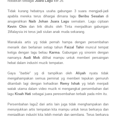
nobatkan sebagai
Juara Lagu
ker 26.
Tidak kurang hebatnya usaha gabungan 3 suara mengjadi-jadi
apabila mereka terus dihargai dimana lagu
Beribu Sesalan
di
anugerahkan
Naib Johan Juara Lagu
semalam. Lagu ciptaan
Kevin Chin
dan lirik ditulis oleh Tinta menjadikan gabungan
1Malaysia ini terus jadi siulan anak muda sekarang.
Manakala artis yg tidak pernah hampa dengan persembahan
menarik dan berlainan setiap tahun
Faizal Tahir
muncul tempat
ketiga dengan lagu beliau
Karma
. Gabungan yg sinonim dengan
namanya
Audi Mok
dilihat mampu untuk memberi persaingan
hebat dalam industri muzik tempatan.
Gaya "
barbie
" yg di tampilkan oleh
Aliyah
nyata tidak
mengahampakan semua peminat yg memberi tepukan gemuruh
ditambah lagi dengan kehadiran
Remy Ishak
yg telah menjadi
watak utama dalam video muzik ni mengangkat persembahan dari
lagu
Kisah Hati
sebagai juara peresembahan terbaik pada mlm itu.
Persembahan lagu2 dari artis lain juga tidak menghampakan dan
menunjukkan artis tempatan kita mampu untuk terus berkarya dan
menjadikan industri kita lebih meriah dan gemilang. Terus berkarya