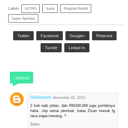
Labels:
ASTRO
Juara
Program Realiti
Super Spontan
Twitter
Facebook
Google+
Pinterest
Tumblr
Linked In
1 ulasan:
Unknown
November 02, 2013
2 kali naib johan, dah RM100,000 juga jumlahnya
haha...Jep ramai peminat, kalau Zizan masuk lg
rasa siapa menang..?
Balas