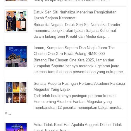
Datuk Seri Siti Nurhaliza Menerima Pengiktirafan
Ijazah Sarjana Kehormat
Biduanita Negara, Datuk Seri Siti Nurhaliza Tarudin
menerima pengiktirafan Ijazah Sarjana Kehormat
dalam bidang Seni Kreatif dan Media darip...
Iaman, Kumpulan Saputra Dan Naqiu Juara The
Chosen One Xtra Bawa Pulang RM40,000
Bintang The Chosen One Xtra 2025, Iaman dan
kumpulan Saputra berjaya merangkul gelaran juara
selepas tampil dengan persembahan yang cukup me...
Senarai Peserta Pusingan Pertama Akademi Fantasia
Megastar Yang Layak
Tadi telah berakhirnya pusingan pertama konsert
Homecoming Akademi Fantasi Megastar yang
membariskan 12 peserta menunjukan bakat mereka.
M...
Adira Tidak Kecil Hati Apabila Anggrek Dilebel Tidak
Layak Begelar Juara