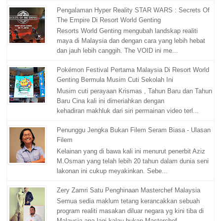
Pengalaman Hyper Reality STAR WARS : Secrets Of
The Empire Di Resort World Genting
Resorts World Genting mengubah landskap realiti
maya di Malaysia dan dengan cara yang lebih hebat
dan jauh lebih canggih. The VOID ini me...
Pokémon Festival Pertama Malaysia Di Resort World
Genting Bermula Musim Cuti Sekolah Ini
Musim cuti perayaan Krismas , Tahun Baru dan Tahun
Baru Cina kali ini dimeriahkan dengan
kehadiran makhluk dari siri permainan video terl...
Penunggu Jengka Bukan Filem Seram Biasa - Ulasan
Filem
Kelainan yang di bawa kali ini menurut penerbit Aziz
M.Osman yang telah lebih 20 tahun dalam dunia seni
lakonan ini cukup meyakinkan. Sebe...
Zery Zamri Satu Penghinaan Masterchef Malaysia
Semua sedia maklum tetang kerancakkan sebuah
program realiti masakan diluar negara yg kini tiba di
Malaysia apa lagi kalau bukan Masterchef ...