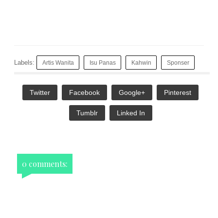
Labels:
Artis Wanita
Isu Panas
Kahwin
Sponser
Twitter
Facebook
Google+
Pinterest
Tumblr
Linked In
0 comments: