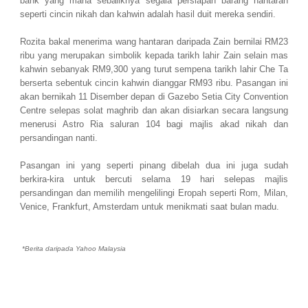
bank yang mana sebaliknya segala persiapan barang hantaran
seperti cincin nikah dan kahwin adalah hasil duit mereka sendiri.
Rozita bakal menerima wang hantaran daripada Zain bernilai RM23
ribu yang merupakan simbolik kepada tarikh lahir Zain selain mas
kahwin sebanyak RM9,300 yang turut sempena tarikh lahir Che Ta
berserta sebentuk cincin kahwin dianggar RM93 ribu. Pasangan ini
akan bernikah 11 Disember depan di Gazebo Setia City Convention
Centre selepas solat maghrib dan akan disiarkan secara langsung
menerusi Astro Ria saluran 104 bagi majlis akad nikah dan
persandingan nanti.
Pasangan ini yang seperti pinang dibelah dua ini juga sudah
berkira-kira untuk bercuti selama 19 hari selepas majlis
persandingan dan memilih mengelilingi Eropah seperti Rom, Milan,
Venice, Frankfurt, Amsterdam untuk menikmati saat bulan madu.
*Berita daripada Yahoo Malaysia